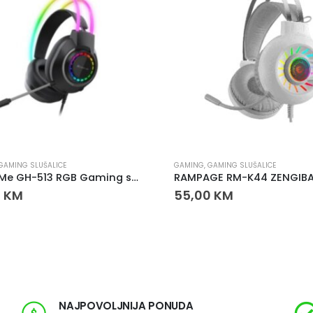
GAMING SLUŠALICE
GAMING
,
GAMING SLUŠALICE
Xtrike Me GH-513 RGB Gaming slušalice
0
KM
55,00
KM
NAJPOVOLJNIJA PONUDA