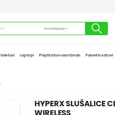
Sve kategorije
 telefoni
Laptopi
PlayStation asortiman
Pametni satovi
S
HYPERX SLUŠALICE C
WIRELESS