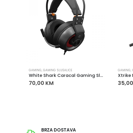
GAMING
,
GAMING SLUŠALICE
GAMING
,
WHITE SHARK Parrot Wireless Gaming Slušalice – Bežične, RGB, Gaming Headset
White Shark Caracal Gaming Slušalice sa Mikrofonom
70,00
KM
35,0
BRZA DOSTAVA