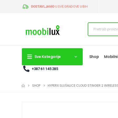
DOSTAVLJAMO
U SVE GRADOVE U BIH
Sve Kategorije
Shop
Mobilni
+387 61 145 285
SHOP
HYPERX SLUŠALICE CLOUD STINGER 2 WIRELES