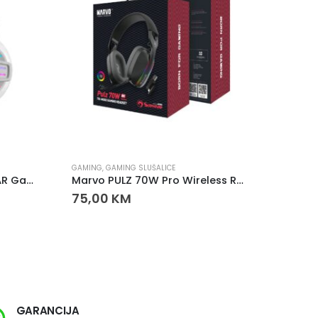
GAMING
,
GAMING SLUŠALICE
GAMING
RAMPAGE RM-K44 ZENGIBAR Gaming Slušalice sa Mikrofonom – 7.1 Surround, RGB, USB
Marvo PULZ 70W Pro Wireless RGB Gaming slušalice
75,00
KM
99,0
GARANCIJA
SI