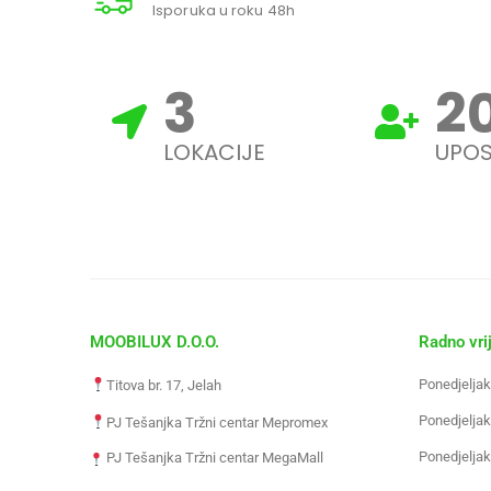
Isporuka u roku 48h
3
2
LOKACIJE
UPOS
MOOBILUX D.O.O.
Radno vri
Ponedjeljak
Titova br. 17, Jelah
Ponedjeljak
PJ Tešanjka Tržni centar Mepromex
Ponedjeljak
PJ Tešanjka Tržni centar MegaMall