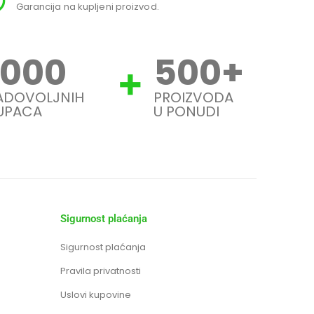
Garancija na kupljeni proizvod.
Svi
1000
500
+
ADOVOLJNIH
PROIZVODA
UPACA
U PONUDI
Sigurnost plaćanja
Sigurnost plaćanja
Pravila privatnosti
Uslovi kupovine