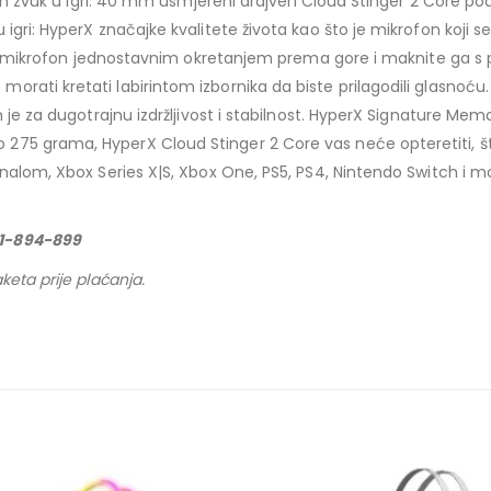
asan zvuk u igri: 40 mm usmjereni drajveri Cloud Stinger 2 Core p
gri: HyperX značajke kvalitete života kao što je mikrofon koji se
ajte mikrofon jednostavnim okretanjem prema gore i maknite ga s
ti kretati labirintom izbornika da biste prilagodili glasnoću. Po
n je za dugotrajnu izdržljivost i stabilnost. HyperX Signature M
5 grama, HyperX Cloud Stinger 2 Core vas neće opteretiti, što 
unalom, Xbox Series X|S, Xbox One, PS5, PS4, Nintendo Switch i 
61-894-899
keta prije plaćanja.