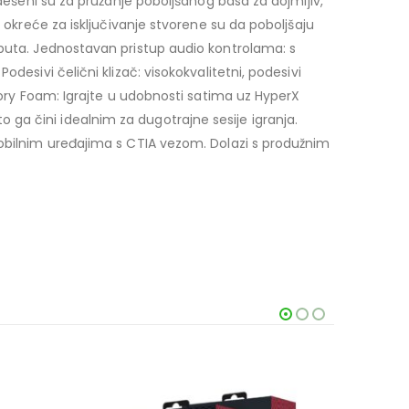
odešeni su za pružanje poboljšanog basa za dojmljiv,
 okreće za isključivanje stvorene su da poboljšaju
 puta. Jednostavan pristup audio kontrolama: s
desivi čelični klizač: visokokvalitetni, podesivi
emory Foam: Igrajte u udobnosti satima uz HyperX
ga čini idealnim za dugotrajne sesije igranja.
mobilnim uređajima s CTIA vezom. Dolazi s produžnim