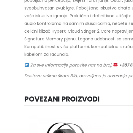
poboljšanu percepciju, svijest i uranjanje. Oštar, j
sveobuhvatan zvuk igre. Poboljšano iskustvo chata u i
vaše iskustvo igranja. Praktično i definitivno utiš
audio kontrolama na samim slušalicama, nećete se mora
čelični klizač HyperX Cloud Stinger 2 Core napravlje
Signature Memory pjenu. Lagana udobnost: sa samo 27
Kompatibilnost s više platformi: kompatibilno s rač
kabelom za računalo.
Za sve informacije pozovite nas na broj:
+387 
Dostavu vršimo širom BiH, dozvoljeno je otvaranje pa
POVEZANI PROIZVODI