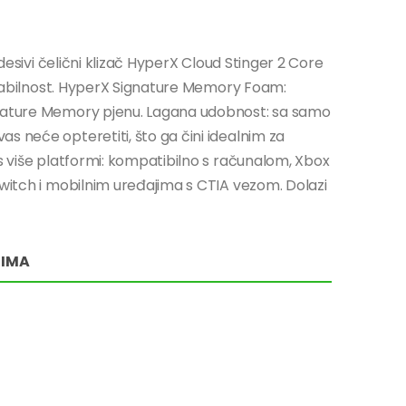
odesivi čelični klizač HyperX Cloud Stinger 2 Core
i stabilnost. HyperX Signature Memory Foam:
gnature Memory pjenu. Lagana udobnost: sa samo
s neće opteretiti, što ga čini idealnim za
 s više platformi: kompatibilno s računalom, Xbox
Switch i mobilnim uređajima s CTIA vezom. Dolazi
RIMA