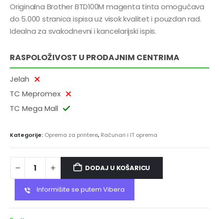
Originalna Brother BTD100M magenta tinta omogućava
do 5.000 stranica ispisa uz visok kvalitet i pouzdan rad.
Idealna za svakodnevni i kancelarijski ispis.
RASPOLOŽIVOST U PRODAJNIM CENTRIMA
Jelah
TC Mepromex
TC Mega Mall
Kategorije:
Oprema za printere
,
Računari i IT oprema
DODAJ U KOŠARICU
Informišite se putem Vibera