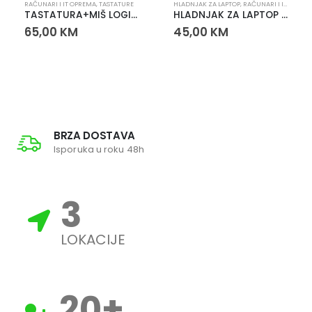
RAČUNARI I IT OPREMA
,
TASTATURE
HLADNJAK ZA LAPTOP
,
RAČUNARI I IT OPREMA
TASTATURA+MIŠ LOGITECH MK200
HLADNJAK ZA LAPTOP WHITE SHARK ICE WARRIOR
65,00
KM
45,00
KM
BRZA DOSTAVA
Isporuka u roku 48h
3
LOKACIJE
20
+