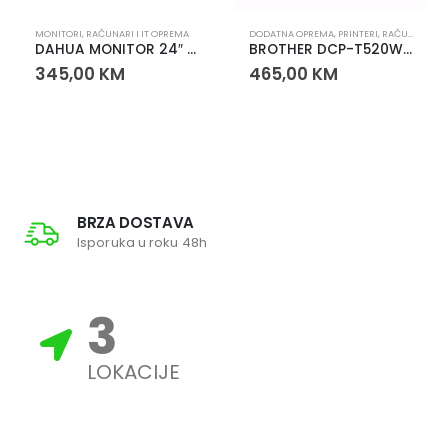
MONITORI
,
RAČUNARI I IT OPREMA
DODATNA OPREMA
,
PRINTERI
,
RAČUNARI I IT OPREMA
DAHUA MONITOR 24″ LM24-E230C
BROTHER DCP-T520W Multifunkcionalni Ink Tank Printer
345,00
KM
465,00
KM
BRZA DOSTAVA
Isporuka u roku 48h
3
LOKACIJE