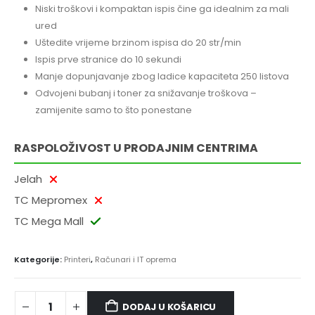
Niski troškovi i kompaktan ispis čine ga idealnim za mali
ured
Uštedite vrijeme brzinom ispisa do 20 str/min
Ispis prve stranice do 10 sekundi
Manje dopunjavanje zbog ladice kapaciteta 250 listova
Odvojeni bubanj i toner za snižavanje troškova –
zamijenite samo to što ponestane
RASPOLOŽIVOST U PRODAJNIM CENTRIMA
Jelah
TC Mepromex
TC Mega Mall
Kategorije:
Printeri
,
Računari i IT oprema
DODAJ U KOŠARICU