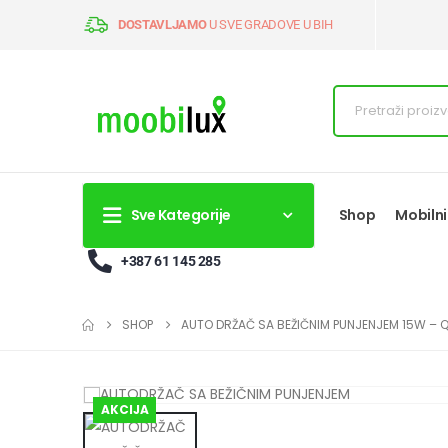
DOSTAVLJAMO
U SVE GRADOVE U BIH
Sve Kategorije
Shop
Mobilni
+387 61 145 285
SHOP
AUTO DRŽAČ SA BEŽIČNIM PUNJENJEM 15W – 
AKCIJA