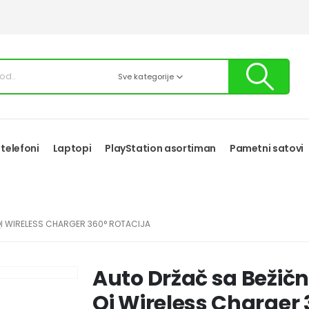
Sve kategorije
 telefoni
Laptopi
PlayStation asortiman
Pametni satovi
QI WIRELESS CHARGER 360° ROTACIJA
Auto Držač sa Bežič
Qi Wireless Charger 