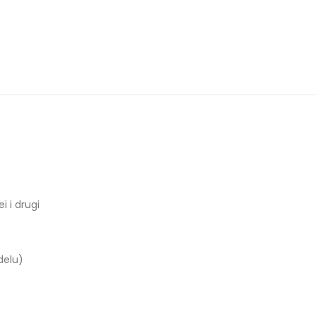
 i drugi
delu)