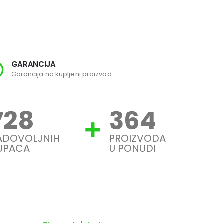
GARANCIJA
SI
Garancija na kupljeni proizvod.
Svi
944
472
ADOVOLJNIH
PROIZVODA
UPACA
U PONUDI