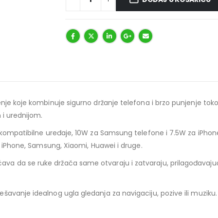
nje koje kombinuje sigurno držanje telefona i brzo punjenje tok
 i urednijom.
a kompatibilne uređaje, 10W za Samsung telefone i 7.5W za iPho
i iPhone, Samsung, Xiaomi, Huawei i druge.
 da se ruke držača same otvaraju i zatvaraju, prilagođavajući s
šavanje idealnog ugla gledanja za navigaciju, pozive ili muzik