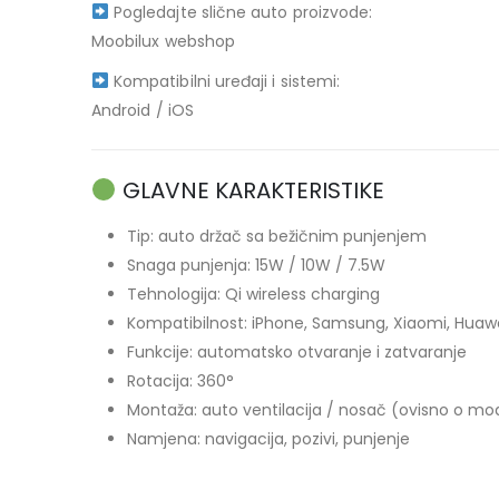
Pogledajte slične auto proizvode:
Moobilux webshop
Kompatibilni uređaji i sistemi:
Android
/
iOS
GLAVNE KARAKTERISTIKE
Tip: auto držač sa bežičnim punjenjem
Snaga punjenja: 15W / 10W / 7.5W
Tehnologija: Qi wireless charging
Kompatibilnost: iPhone, Samsung, Xiaomi, Huawei
Funkcije: automatsko otvaranje i zatvaranje
Rotacija: 360°
Montaža: auto ventilacija / nosač (ovisno o mo
Namjena: navigacija, pozivi, punjenje