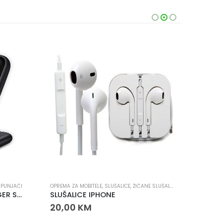
,
PUNJAČI
OPREMA ZA MOBITELE
,
SLUŠALICE
,
ŽIČANE SLUŠALICE
BEŽIČNE 
SAMSUNG WIRELESS CHARGER STAND
SLUŠALICE IPHONE
20,00
KM
140,