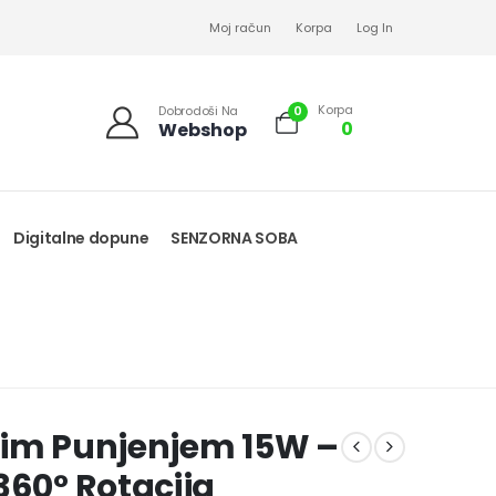
Moj račun
Korpa
Log In
Korpa
0
Dobrodoši Na
0
Webshop
Digitalne dopune
SENZORNA SOBA
nim Punjenjem 15W –
360° Rotacija