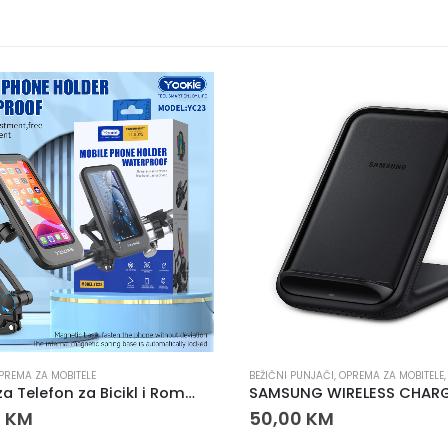
PREMA ZA MOBITELE
BEŽIČNI PUNJAČI
,
OPREMA ZA MOBITELE
Držač za Telefon za Bicikl i Romobil YC-23
0
KM
50,00
KM