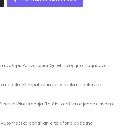
om vožnje. Zahvaljujući Qi tehnologiji, omogućava
ne modele. Kompatibilan je sa širokim spektrom
e veličini uređaja. To čini korištenje jednostavnim
u. Automatsko centriranje telefona dodatno