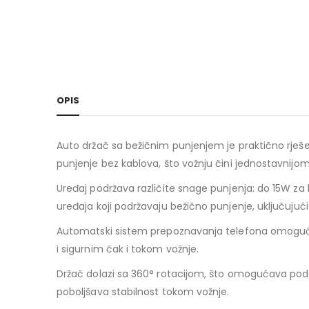
OPIS
Auto držač sa bežičnim punjenjem je praktično rješe
punjenje bez kablova, što vožnju čini jednostavnijom
Uređaj podržava različite snage punjenja: do 15W z
uređaja koji podržavaju bežično punjenje, uključujuć
Automatski sistem prepoznavanja telefona omogućava
i sigurnim čak i tokom vožnje.
Držač dolazi sa 360° rotacijom, što omogućava pode
poboljšava stabilnost tokom vožnje.