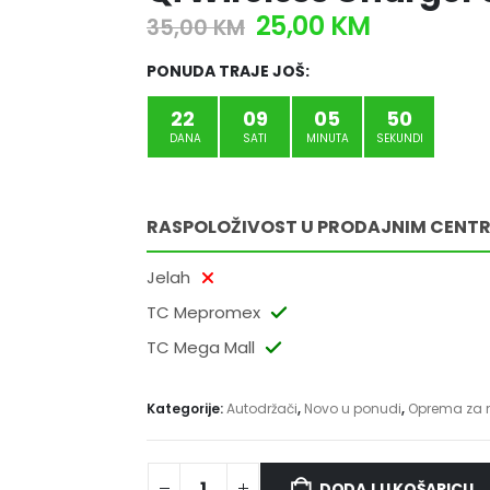
25,00
KM
35,00
KM
PONUDA TRAJE JOŠ:
22
09
05
49
DANA
SATI
MINUTA
SEKUNDI
RASPOLOŽIVOST U PRODAJNIM CENT
Jelah
TC Mepromex
TC Mega Mall
Kategorije:
Autodržači
,
Novo u ponudi
,
Oprema za 
DODAJ U KOŠARICU