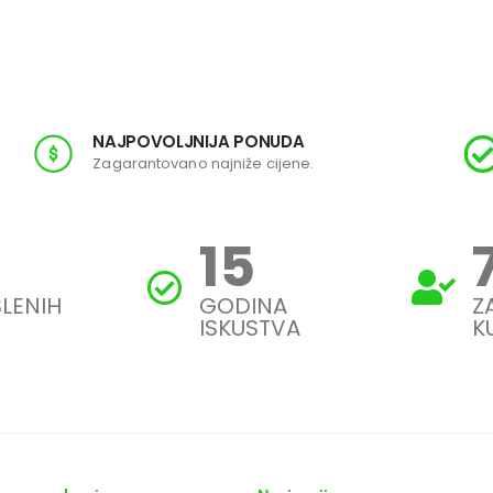
NAJPOVOLJNIJA PONUDA
Zagarantovano najniže cijene.
19
LENIH
GODINA
Z
ISKUSTVA
K