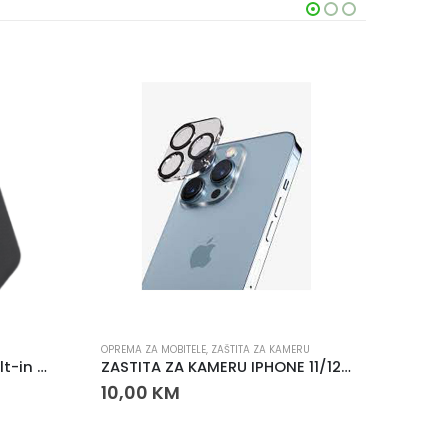
OPREMA ZA MOBITELE
,
ZAŠTITA ZA KAMERU
AUTODRŽ
Power Bank 10000mAh Built-in Wire
ZASTITA ZA KAMERU IPHONE 11/12 MINI
Auto 
10,00
KM
20,0