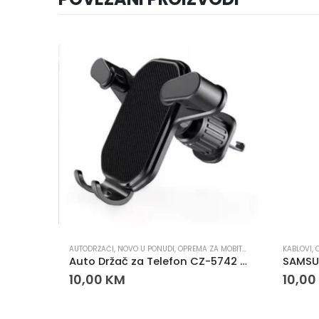
E
,
SLUŠALICE
AUTODRŽAČI
,
NOVO U PONUDI
,
OPREMA ZA MOBITELE
KABLOVI
,
Redmi Buds 8 Pro – bežične Bluetooth slušalice
Auto Držač za Telefon CZ-5742 – Univerzalni Držač za Ventilaciju
SAMSU
10,00
KM
10,00