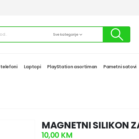
Sve kategorije
 telefoni
Laptopi
PlayStation asortiman
Pametni satovi
MAGNETNI SILIKON 
10,00
KM