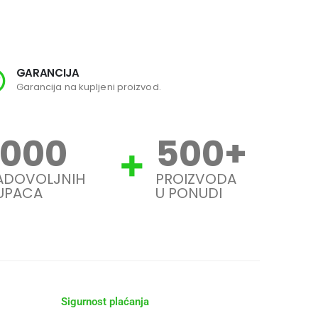
GARANCIJA
SI
Garancija na kupljeni proizvod.
Svi
1000
500
+
ADOVOLJNIH
PROIZVODA
UPACA
U PONUDI
Sigurnost plaćanja