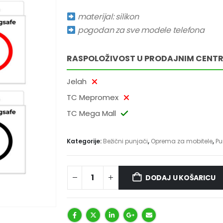
materijal: silikon
pogodan za sve modele telefona
RASPOLOŽIVOST U PRODAJNIM CENT
Jelah
TC Mepromex
TC Mega Mall
Kategorije:
Bežični punjači
,
Oprema za mobitele
,
Pu
DODAJ U KOŠARICU