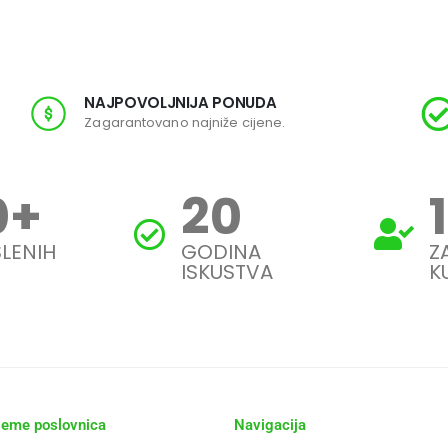
NAJPOVOLJNIJA PONUDA
Zagarantovano najniže cijene.
0
+
20
LENIH
GODINA
Z
ISKUSTVA
K
jeme poslovnica
Navigacija