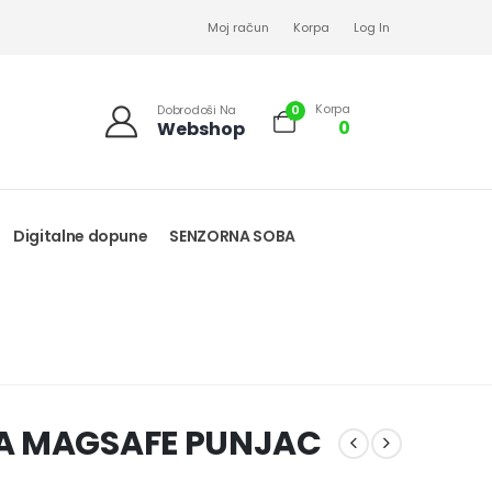
Moj račun
Korpa
Log In
Korpa
0
Dobrodoši Na
0
Webshop
Digitalne dopune
SENZORNA SOBA
ZA MAGSAFE PUNJAC