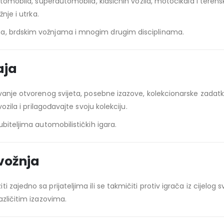
automobila, superautomobila, klasičnih vozila, motocikala i teren
nje i utrka.
ma, brdskim vožnjama i mnogim drugim disciplinama.
aja
vanje otvorenog svijeta, posebne izazove, kolekcionarske zadatke
ozila i prilagođavajte svoju kolekciju.
biteljima automobilističkih igara.
 vožnja
zajedno sa prijateljima ili se takmičiti protiv igrača iz cijelog 
azličitim izazovima.