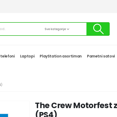
Sve kategorije
 telefoni
Laptopi
PlayStation asortiman
Pametni satovi
4)
The Crew Motorfest z
(PS4)