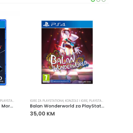
PLAYSTATION
IGRE ZA PLAYSTATION4
,
KONZOLE I IGRE
,
PLAYSTATION
IGRE ZA 
Marvel’s Spider-Man: Miles Morales PS4
Balan Wonderworld za PlayStation 4 (PS4)
Minec
35,00
KM
70,0