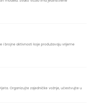
skih modela. Svako vozilo ima jedinstvene
 i brojne aktivnosti koje produžavaju vrijeme
svijeta. Organizujte zajedničke vožnje, učestvujte u