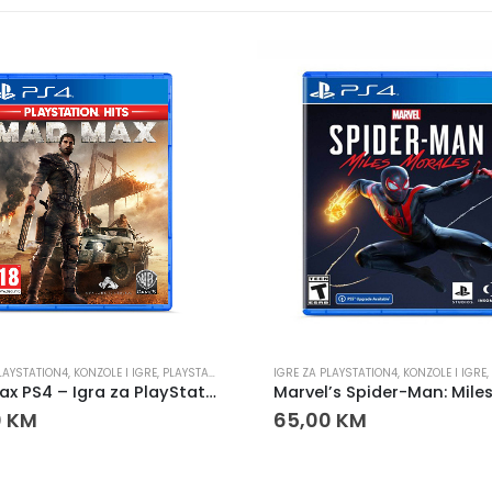
LAYSTATION4
,
KONZOLE I IGRE
,
PLAYSTATION
IGRE ZA PLAYSTATION4
,
KONZOLE I IGRE
,
Mad Max PS4 – Igra za PlayStation 4
0
KM
65,00
KM