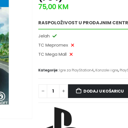
75,00
KM
RASPOLOŽIVOST U PRODAJNIM CENT
Jelah
TC Mepromex
TC Mega Mall
Kategorije:
Igre za PlayStation4
,
Konzole i igre
,
Play
DODAJ U KOŠARICU