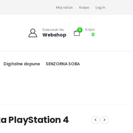
Moj račun
Korpa
Log In
Korpa
0
Dobrodoši Na
0
Webshop
Digitalne dopune
SENZORNA SOBA
a PlayStation 4