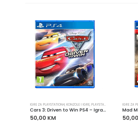
LAYSTATION
IGRE ZA PLAYSTATION4
,
KONZOLE I IGRE
,
PLAYSTATION
IGRE ZA P
Mortal Kombat 11 Ultimate PS4 – Igra za PlayStation 4
Cars 3: Driven to Win PS4 – Igra za PlayStation 4
50,00
KM
50,0