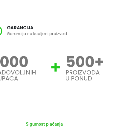
GARANCIJA
SI
Garancija na kupljeni proizvod.
Svi
1000
500
+
ADOVOLJNIH
PROIZVODA
UPACA
U PONUDI
Sigurnost plaćanja