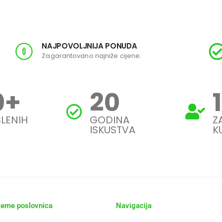
NAJPOVOLJNIJA PONUDA
Zagarantovano najniže cijene.
0
+
20
LENIH
GODINA
Z
ISKUSTVA
K
jeme poslovnica
Navigacija