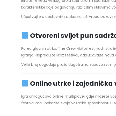
Birajte između velikog broja licenciranih sportskih 
karakteristike koje odgovaraju različitim stilovima vož
Učestvujte u cestovnim utrkama, off-road izazovi
Otvoreni svijet pun sadrž
Pored glavnih utrka, The Crew Motorfest nudi istraži
igranja. Napredujte kroz festival, otključavajte nova v
Veliki broj događaja pruža dugotrajnu zabavu svim lju
Online utrke i zajednička
Igra omogućava online multiplayer gdje možete voziti 
festivalima i pokažite svoje vozačke sposobnosti u r