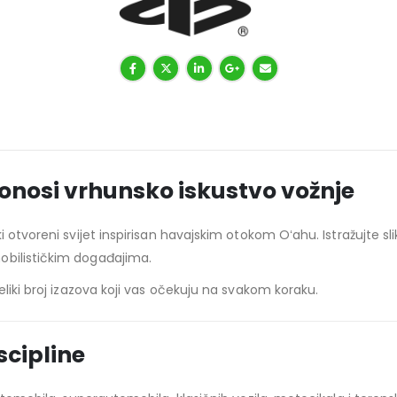
onosi vrhunsko iskustvo vožnje
 otvoreni svijet inspirisan havajskim otokom Oʻahu. Istražujte sl
obilističkim događajima.
eliki broj izazova koji vas očekuju na svakom koraku.
iscipline