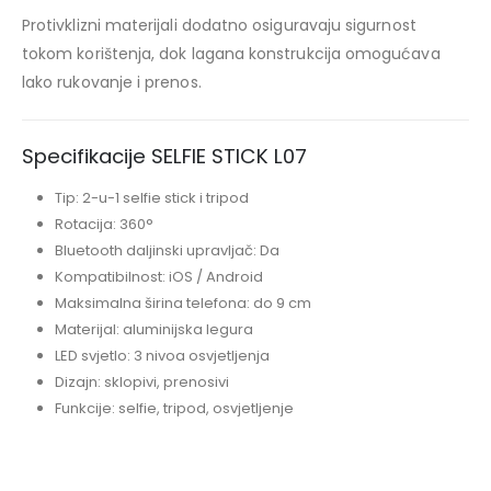
Protivklizni materijali dodatno osiguravaju sigurnost
tokom korištenja, dok lagana konstrukcija omogućava
lako rukovanje i prenos.
Specifikacije SELFIE STICK L07
Tip: 2-u-1 selfie stick i tripod
Rotacija: 360°
Bluetooth daljinski upravljač: Da
Kompatibilnost: iOS / Android
Maksimalna širina telefona: do 9 cm
Materijal: aluminijska legura
LED svjetlo: 3 nivoa osvjetljenja
Dizajn: sklopivi, prenosivi
Funkcije: selfie, tripod, osvjetljenje