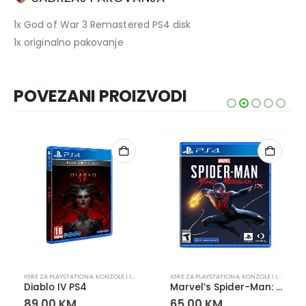
1x God of War 3 Remastered PS4 disk
1x originalno pakovanje
POVEZANI PROIZVODI
PLAYSTATION
IGRE ZA PLAYSTATION4
,
KONZOLE I IGRE
,
PLAYSTATION
IGRE ZA PLAYSTATION4
,
KONZOLE I IGRE
,
PLA
Diablo IV PS4
Marvel’s Spider-Man: Miles Morales PS4
89,00
KM
65,00
KM