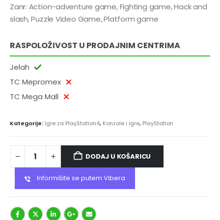
Zanr: Action-adventure game, Fighting game, Hack and
slash, Puzzle Video Game, Platform game
RASPOLOŽIVOST U PRODAJNIM CENTRIMA
Jelah
TC Mepromex
TC Mega Mall
Kategorije:
Igre za PlayStation4
,
Konzole i igre
,
PlayStation
DODAJ U KOŠARICU
Informišite se putem Vibera