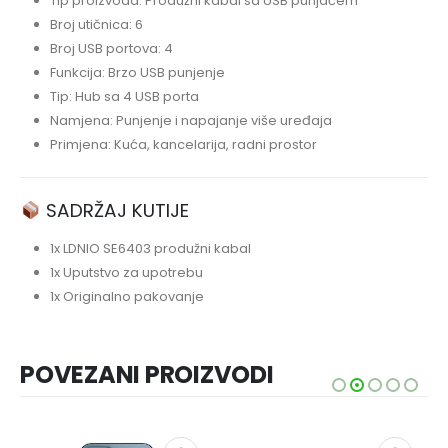
Tip proizvoda: Produžni kabal sa USB punjačem
Broj utičnica: 6
Broj USB portova: 4
Funkcija: Brzo USB punjenje
Tip: Hub sa 4 USB porta
Namjena: Punjenje i napajanje više uređaja
Primjena: Kuća, kancelarija, radni prostor
SADRŽAJ KUTIJE
1x LDNIO SE6403 produžni kabal
1x Uputstvo za upotrebu
1x Originalno pakovanje
POVEZANI PROIZVODI