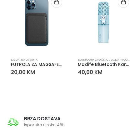
DODATNA OPREMA
BLUETOOTH ZVUČNICI
,
DODATNA OPREMA
FUTROLA ZA MAGSAFE PUNJAČ
Maxlife Bluetooth Karaoke Mikrofon sa Zvučnikom Plavi
20,00
KM
40,00
KM
BRZA DOSTAVA
Isporuka u roku 48h