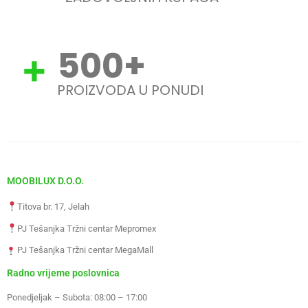
500
+
PROIZVODA U PONUDI
MOOBILUX D.O.O.
Titova br. 17, Jelah
PJ Tešanjka Tržni centar Mepromex
PJ Tešanjka Tržni centar MegaMall
Radno vrijeme poslovnica
Ponedjeljak – Subota: 08:00 – 17:00