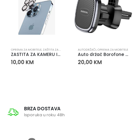
OPREMA ZA MOBITELE
,
ZAŠTITA ZA KAMERU
AUTODRŽAČI
,
OPREMA ZA MOBITELE
ZASTITA ZA KAMERU IPHONE 12 PRO MAX
Auto držač Borofone BH67
10,00
KM
20,00
KM
BRZA DOSTAVA
Isporuka u roku 48h