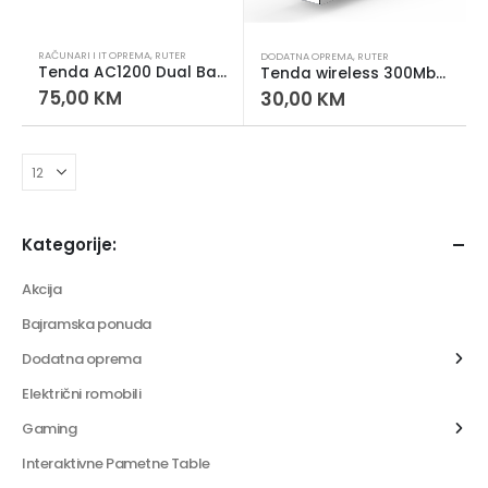
RAČUNARI I IT OPREMA
,
RUTER
DODATNA OPREMA
,
RUTER
Tenda AC1200 Dual Band Gigabit WiFi Router 1200Mbps MU-MIMO
Tenda wireless 300Mbps
75,00
KM
30,00
KM
Kategorije:
Akcija
Bajramska ponuda
Dodatna oprema
Električni romobili
Gaming
Interaktivne Pametne Table