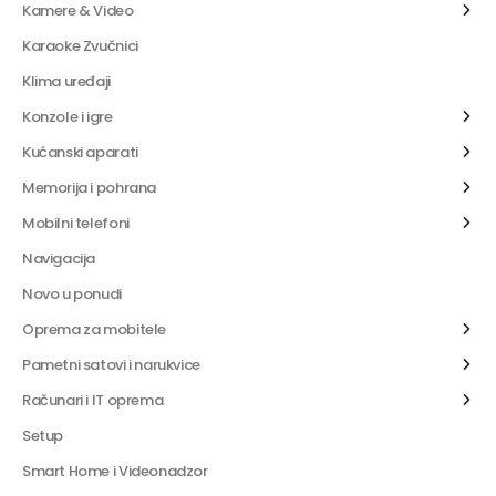
Kamere & Video
Karaoke Zvučnici
Klima uređaji
Konzole i igre
Kućanski aparati
Memorija i pohrana
Mobilni telefoni
Navigacija
Novo u ponudi
Oprema za mobitele
Pametni satovi i narukvice
Računari i IT oprema
Setup
Smart Home i Videonadzor