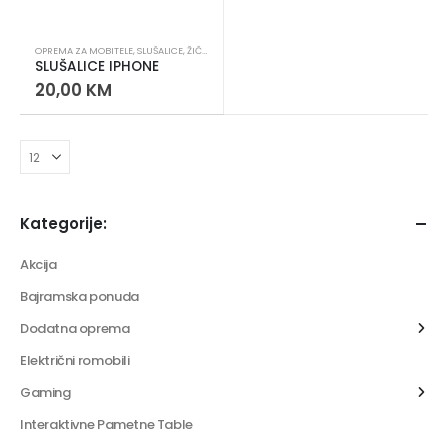
OPREMA ZA MOBITELE
,
SLUŠALICE
,
ŽIČANE SLUŠALICE
SLUŠALICE IPHONE
20,00
KM
Kategorije:
Akcija
Bajramska ponuda
Dodatna oprema
Električni romobili
Gaming
Interaktivne Pametne Table