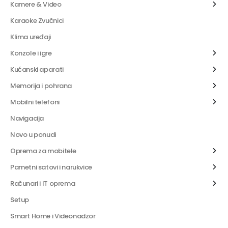
Kamere & Video
Karaoke Zvučnici
Klima uređaji
Konzole i igre
Kućanski aparati
Memorija i pohrana
Mobilni telefoni
Navigacija
Novo u ponudi
Oprema za mobitele
Pametni satovi i narukvice
Računari i IT oprema
Setup
Smart Home i Videonadzor