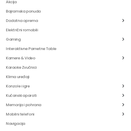
Akcija
Bajramska ponuda
Dodatna oprema
Električni romobili
Gaming
Interaktivne Pametne Table
Kamere & Video
Karaoke Zvučnici
Klima uređaji
Konzole i igre
Kućanski aparati
Memorija i pohrana
Mobilni telefoni
Navigacija