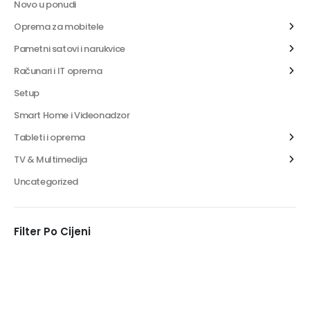
Novo u ponudi
Oprema za mobitele
Pametni satovi i narukvice
Računari i IT oprema
Setup
Smart Home i Videonadzor
Tableti i oprema
TV & Multimedija
Uncategorized
Filter Po Cijeni