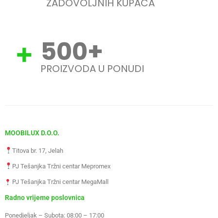
ZADOVOLJNIH KUPACA
500
+
PROIZVODA U PONUDI
MOOBILUX D.O.O.
Titova br. 17, Jelah
PJ Tešanjka Tržni centar Mepromex
PJ Tešanjka Tržni centar MegaMall
Radno vrijeme poslovnica
Ponedjeljak – Subota: 08:00 – 17:00