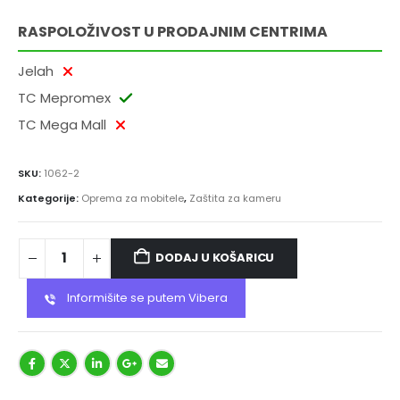
RASPOLOŽIVOST U PRODAJNIM CENTRIMA
Jelah
TC Mepromex
TC Mega Mall
SKU:
1062-2
Kategorije:
Oprema za mobitele
,
Zaštita za kameru
DODAJ U KOŠARICU
Informišite se putem Vibera