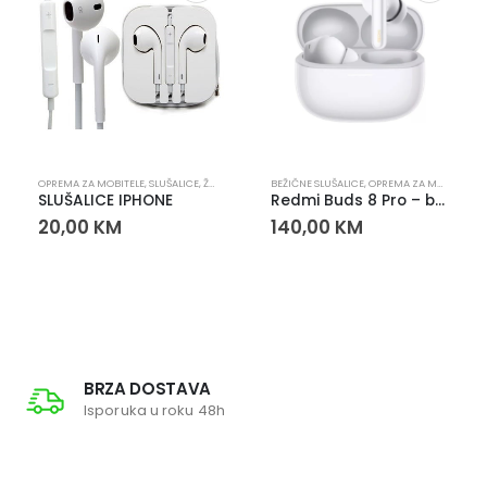
,
SLUŠALICE
OPREMA ZA MOBITELE
,
SLUŠALICE
,
ŽIČANE SLUŠALICE
BEŽIČNE SLUŠALICE
,
OPREMA ZA MOBITELE
,
S
SLUŠALICE IPHONE
Redmi Buds 8 Pro – bežične Bluetooth slušalice
20,00
KM
140,00
KM
BRZA DOSTAVA
Isporuka u roku 48h