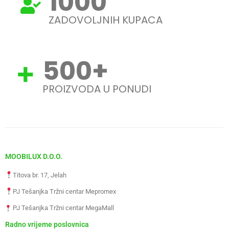
1000
ZADOVOLJNIH KUPACA
500
+
PROIZVODA U PONUDI
MOOBILUX D.O.O.
Titova br. 17, Jelah
PJ Tešanjka Tržni centar Mepromex
PJ Tešanjka Tržni centar MegaMall
Radno vrijeme poslovnica