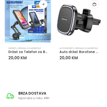
,
PUNJAČI
DRŽAČI
,
OPREMA ZA MOBITELE
AUTODRŽAČI
,
OPREMA ZA MOBITELE
Držač za Telefon za Bicikl i Romobil YC-23
Auto držač Borofone BH67
20,00
KM
20,00
KM
BRZA DOSTAVA
Isporuka u roku 48h