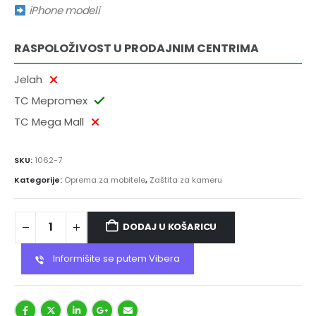
iPhone modeli
RASPOLOŽIVOST U PRODAJNIM CENTRIMA
Jelah
TC Mepromex
TC Mega Mall
SKU:
1062-7
Kategorije:
Oprema za mobitele
,
Zaštita za kameru
DODAJ U KOŠARICU
Informišite se putem Vibera