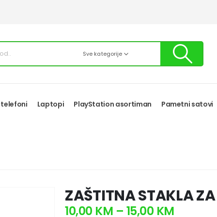
Sve kategorije
 telefoni
Laptopi
PlayStation asortiman
Pametni satovi
ZAŠTITNA STAKLA ZA
10,00
KM
–
15,00
KM