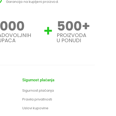
Garancija na kupljeni proizvod.
Svi
1000
500
+
ADOVOLJNIH
PROIZVODA
UPACA
U PONUDI
Sigurnost plaćanja
Sigurnost plaćanja
Pravila privatnosti
Uslovi kupovine