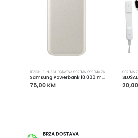
BEŽIČNI PUNJAČI
,
DODATNA OPREMA
,
OPREMA ZA MOBITELE
,
PUNJAČI
OPREMA Z
Samsung Powerbank 10.000 mAh 25W USB-C
SLUŠAL
75,00
KM
20,0
BRZA DOSTAVA