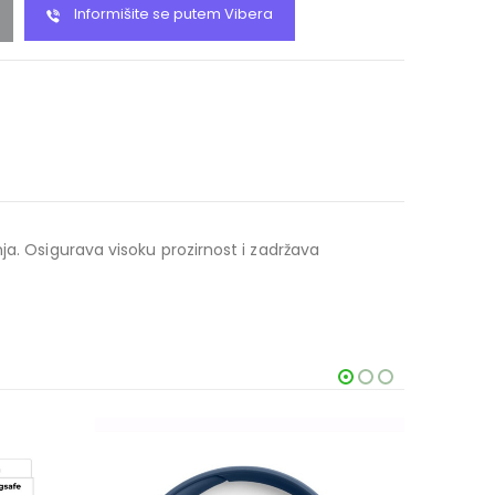
Informišite se putem Vibera
ja. Osigurava visoku prozirnost i zadržava