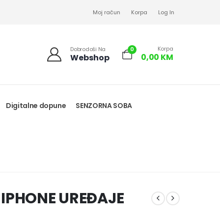
Moj račun
Korpa
Log In
Korpa
0
Dobrodoši Na
0,00
KM
Webshop
Digitalne dopune
SENZORNA SOBA
 IPHONE UREĐAJE