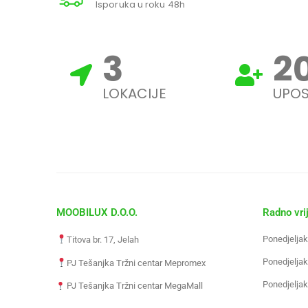
Isporuka u roku 48h
3
2
LOKACIJE
UPOS
MOOBILUX D.O.O.
Radno vri
Ponedjeljak
Titova br. 17, Jelah
Ponedjeljak
PJ Tešanjka Tržni centar Mepromex
Ponedjeljak
PJ Tešanjka Tržni centar MegaMall