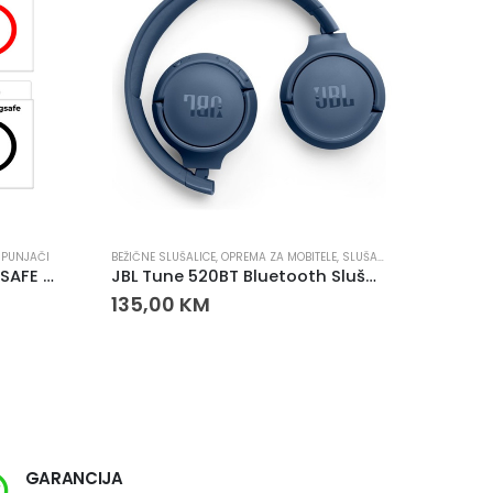
,
PUNJAČI
BEŽIČNE SLUŠALICE
,
OPREMA ZA MOBITELE
,
SLUŠALICE
OPREMA Z
MAGNETNI SILIKON ZA MAGSAFE PUNJAC
JBL Tune 520BT Bluetooth Slušalice Plave
135,00
KM
10,0
GARANCIJA
SI