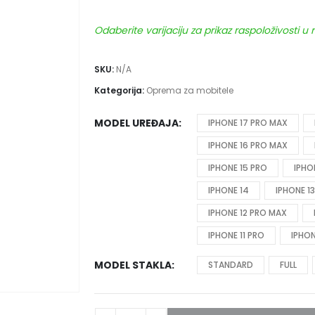
Odaberite varijaciju za prikaz raspoloživosti u
SKU:
N/A
Kategorija:
Oprema za mobitele
MODEL UREĐAJA
IPHONE 17 PRO MAX
IPHONE 16 PRO MAX
IPHONE 15 PRO
IPHO
IPHONE 14
IPHONE 1
IPHONE 12 PRO MAX
IPHONE 11 PRO
IPHON
MODEL STAKLA
STANDARD
FULL