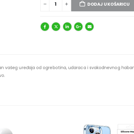
DODAJ U KOŠARICU
ekran vašeg uređaja od ogrebotina, udaraca i svakodnevnog haban
vo.