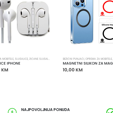
A MOBITELE
,
SLUŠALICE
,
ŽIČANE SLUŠALICE
BEŽIČNI PUNJAČI
,
OPREMA ZA MOBITELE
ICE IPHONE
0
KM
10,00
KM
NAJPOVOLJNIJA PONUDA