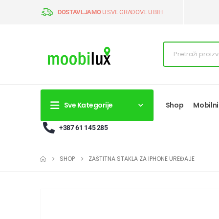
DOSTAVLJAMO
U SVE GRADOVE U BIH
Sve Kategorije
Shop
Mobilni
+387 61 145 285
SHOP
ZAŠTITNA STAKLA ZA IPHONE UREĐAJE