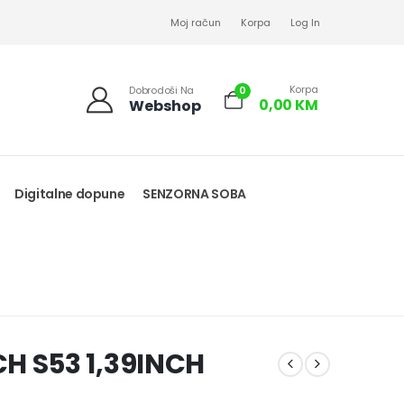
Moj račun
Korpa
Log In
Korpa
0
Dobrodoši Na
0,00
KM
Webshop
Digitalne dopune
SENZORNA SOBA
 S53 1,39INCH