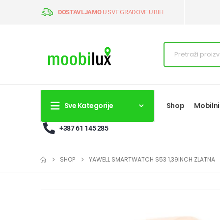
DOSTAVLJAMO
U SVE GRADOVE U BIH
Sve Kategorije
Shop
Mobilni
+387 61 145 285
SHOP
YAWELL SMARTWATCH S53 1,39INCH ZLATNA