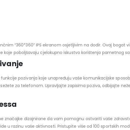
-inčnim “360*360” IPS ekranom osjetljivim na dodir. Ovaj bogat v
 boje koje poboljšavaju cjelokupno iskustvo korištenja pametnog sa
ivanje
 funkcije pozivanja koje unapređuju vaše komunikacijske sposobn
žete za telefonom. Upravljajte zapisima poziva, odbijajte nežel
nessa
edne značajke dizajnirane da vam pomognu ostvariti vaše zdravstve
ide u razinu vaše aktivnosti. Pristupite više od 100 sportskih mo