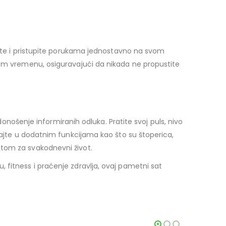
emite i pristupite porukama jednostavno na svom
nom vremenu, osiguravajući da nikada ne propustite
šenje informiranih odluka. Pratite svoj puls, nivo
ivajte u dodatnim funkcijama kao što su štoperica,
atom za svakodnevni život.
 fitness i praćenje zdravlja, ovaj pametni sat