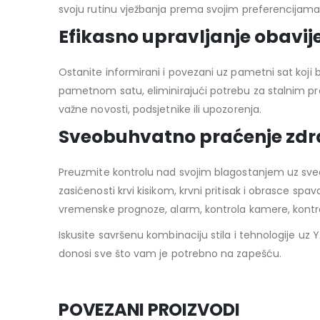
svoju rutinu vježbanja prema svojim preferencijama
Efikasno upravljanje obavi
Ostanite informirani i povezani uz pametni sat koji
pametnom satu, eliminirajući potrebu za stalnim pro
važne novosti, podsjetnike ili upozorenja.
Sveobuhvatno praćenje zdr
Preuzmite kontrolu nad svojim blagostanjem uz sveo
zasićenosti krvi kisikom, krvni pritisak i obrasce s
vremenske prognoze, alarm, kontrola kamere, kontro
Iskusite savršenu kombinaciju stila i tehnologije u
donosi sve što vam je potrebno na zapešću.
POVEZANI PROIZVODI