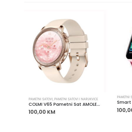
PAMETNI 
I SATOVI
PAMETNI SATOVI
,
PAMETNI SATOVI I NARUKVICE
NARUKVICA ZA SMART WATCH 22mm KOŽNA CRNA
COLMI V65 Pametni Sat AMOLED 1.32” Bluetooth Pozivi IP68
100,
100,00
KM