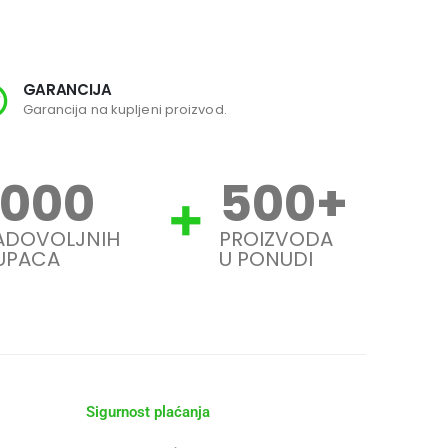
GARANCIJA
SI
Garancija na kupljeni proizvod.
Svi
1000
500
+
ADOVOLJNIH
PROIZVODA
UPACA
U PONUDI
Sigurnost plaćanja