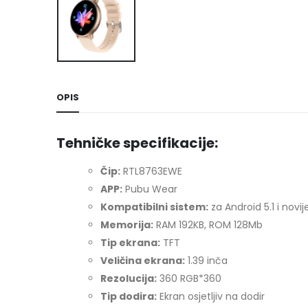
OPIS
Tehničke specifikacije:
Čip:
RTL8763EWE
APP:
Pubu Wear
Kompatibilni sistem:
za Android 5.1 i novije
Memorija:
RAM 192KB, ROM 128Mb
Tip ekrana:
TFT
Veličina ekrana:
1.39 inča
Rezolucija:
360 RGB*360
Tip dodira:
Ekran osjetljiv na dodir