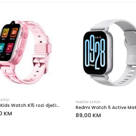
SATOVI
PAMETNI SATOVI
Smart Kids Watch K15 rozi dječiji pametni sat
00
KM
89,00
KM