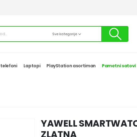
Sve kategorije
 telefoni
Laptopi
PlayStation asortiman
Pametni satovi
YAWELL SMARTWATCH
ZLATNA