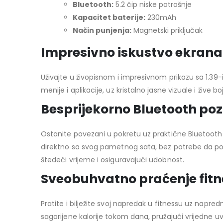
Bluetooth:
5.2 čip niske potrošnje
Kapacitet baterije:
230mAh
Način punjenja:
Magnetski priključak
Impresivno iskustvo ekrana
Uživajte u živopisnom i impresivnom prikazu sa 1.39
menije i aplikacije, uz kristalno jasne vizuale i žive
Besprijekorno Bluetooth poz
Ostanite povezani u pokretu uz praktične Bluetooth
direktno sa svog pametnog sata, bez potrebe da pose
štedeći vrijeme i osiguravajući udobnost.
Sveobuhvatno praćenje fit
Pratite i bilježite svoj napredak u fitnessu uz napr
sagorijene kalorije tokom dana, pružajući vrijedne uv