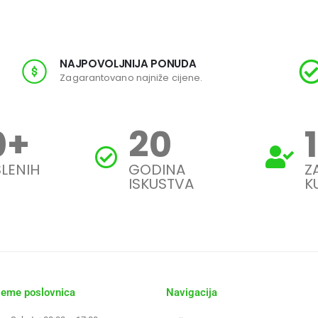
NAJPOVOLJNIJA PONUDA
Zagarantovano najniže cijene.
0
+
20
LENIH
GODINA
Z
ISKUSTVA
K
jeme poslovnica
Navigacija