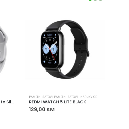
PAMETNI SATOVI
,
PAMETNI SATOVI I NARUKVICE
NARUKVI
Redmi Watch 5 Active Matte Silver Pametni Sat
REDMI WATCH 5 LITE BLACK
129,00
KM
15,0