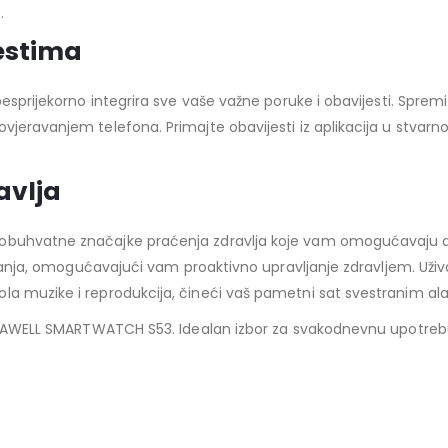
.
jestima
 besprijekorno integrira sve vaše važne poruke i obavijesti. Spr
vjeravanjem telefona. Primajte obavijesti iz aplikacija u stvar
avlja
buhvatne značajke praćenja zdravlja koje vam omogućavaju dono
pavanja, omogućavajući vam proaktivno upravljanje zdravljem. Už
la muzike i reprodukcija, čineći vaš pametni sat svestranim al
z YAWELL SMARTWATCH S53. Idealan izbor za svakodnevnu upotrebu,