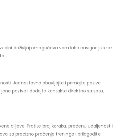
izualni doživljaj omogućava vam lako navigaciju kroz
ta.
osti. Jednostavno obavljajte i primajte pozive
jene pozive i dodajte kontakte direktno sa sata,
ne ciljeve. Pratite broj koraka, pređenu udaljenost i
dova za precizno praćenje treninga i prilagodite