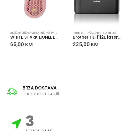
NARI I IT OPREMA
BEŽIČNI MIŠ
,
GAMING MIŠ
,
MIŠEVI
,
RAČUNARI I IT OPREMA
PRINTERI
,
RAČUNARI I IT OPREMA
WHITE SHARK LIONEL BEŽIČNI MIŠ ROZI – GAMING MIŠ 10.000 DPI
Brother HL-1112E laserski printer crno-bijeli A4 USB 20 ppm
65,00
KM
235,00
KM
BRZA DOSTAVA
Isporuka u roku 48h
3