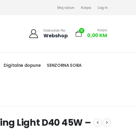
Moj račun
Korpa
Log In
Korpa
0
Dobrodoši Na
0,00
KM
Webshop
Digitalne dopune
SENZORNA SOBA
ling Light D40 45W –