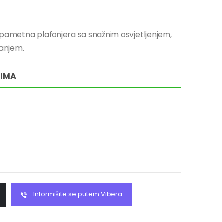
 pametna plafonjera sa snažnim osvjetljenjem,
janjem.
RIMA
Informišite se putem Vibera