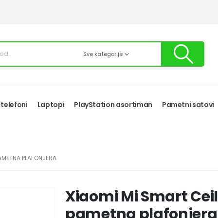
Sve kategorije
 telefoni
Laptopi
PlayStation asortiman
Pametni satovi
PAMETNA PLAFONJERA
Xiaomi Mi Smart Cei
pametna plafonjera