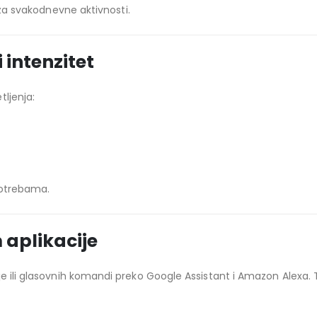
o za svakodnevne aktivnosti.
 intenzitet
ljenja:
potrebama.
aplikacije
je ili glasovnih komandi preko
Google Assistant
i
Amazon Alexa
.