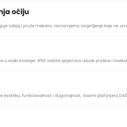
ja očiju
je odsjaj i pruža mekano, ravnomjerno osvjetljenje koje ne umar
a u svaki enterijer. IP50 zaštita sprječava ulazak prašine i insek
 estetiku, funkcionalnost i dugotrajnost, Xiaomi plafonjera D40 j