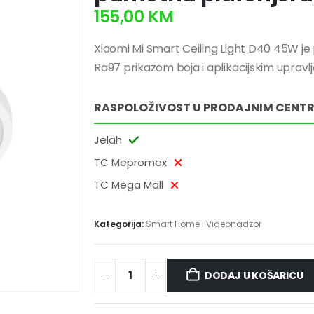
155,00
KM
Xiaomi Mi Smart Ceiling Light D40 45W je
Ra97 prikazom boja i aplikacijskim upravl
RASPOLOŽIVOST U PRODAJNIM CENT
Jelah
TC Mepromex
TC Mega Mall
Kategorija:
Smart Home i Videonadzor
DODAJ U KOŠARICU