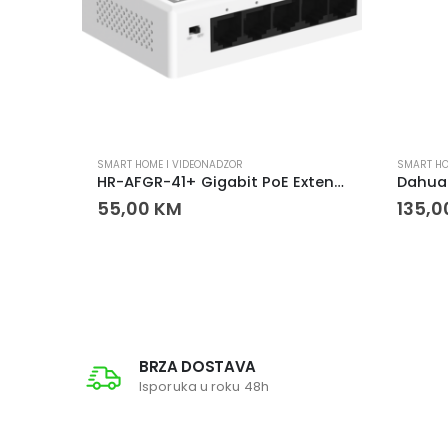
SMART HOME I VIDEONADZOR
SMART HO
IMOU Cruiser SE+ 3MP kamera – WiFi rotaciona sigurnosna kamera
HR-AFGR-41+ Gigabit PoE Extender – DIN Rail 1IN 4OUT
55,00
KM
135,
BRZA DOSTAVA
Isporuka u roku 48h