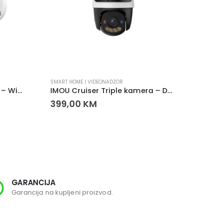
SMART HOME I VIDEONADZOR
SMART H
IMOU Bullet 3 5MP kamera – WiFi sigurnosna kamera
IMOU Cruiser Triple kamera – Dual Lens WiFi sigurnosna kamera
399,00
KM
115,
GARANCIJA
SI
Garancija na kupljeni proizvod.
Svi