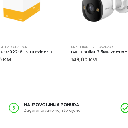
ME I VIDEONADZOR
SMART HOME I VIDEONADZOR
Dahua PFM922-6UN Outdoor UTP CAT6 Mrežni Kabel 305 m Crni
00
KM
149,00
KM
NAJPOVOLJNIJA PONUDA
Zagarantovano najniže cijene.