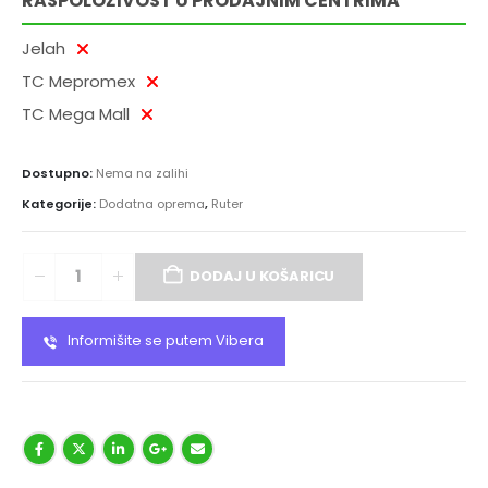
RASPOLOŽIVOST U PRODAJNIM CENTRIMA
Jelah
TC Mepromex
TC Mega Mall
Dostupno:
Nema na zalihi
Kategorije:
Dodatna oprema
,
Ruter
DODAJ U KOŠARICU
Informišite se putem Vibera