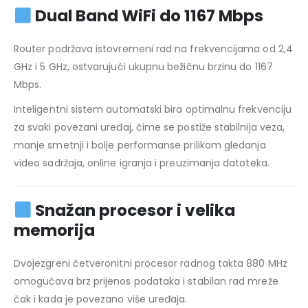
Dual Band WiFi do 1167 Mbps
Router podržava istovremeni rad na frekvencijama od 2,4
GHz i 5 GHz, ostvarujući ukupnu bežičnu brzinu do 1167
Mbps.
Inteligentni sistem automatski bira optimalnu frekvenciju
za svaki povezani uređaj, čime se postiže stabilnija veza,
manje smetnji i bolje performanse prilikom gledanja
video sadržaja, online igranja i preuzimanja datoteka.
Snažan procesor i velika
memorija
Dvojezgreni četveronitni procesor radnog takta 880 MHz
omogućava brz prijenos podataka i stabilan rad mreže
čak i kada je povezano više uređaja.