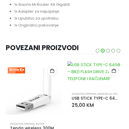
1x Xiaomi Mi Router 4A Gigabit
1x Adapter za napajanje
1x Uputstvo za upotrebu
1x Originalno pakovanje
POVEZANI PROIZVODI
DODATNA OPREMA
,
MEMORIJA I POHRANA
,
U
USB STICK TYPE-C 64GB – BRZI FLASH DRIVE ZA TELEFONE I RAČUNARE
25,00
KM
DODATNA OPREMA
,
RUTER
Tenda wireless 300Mbps