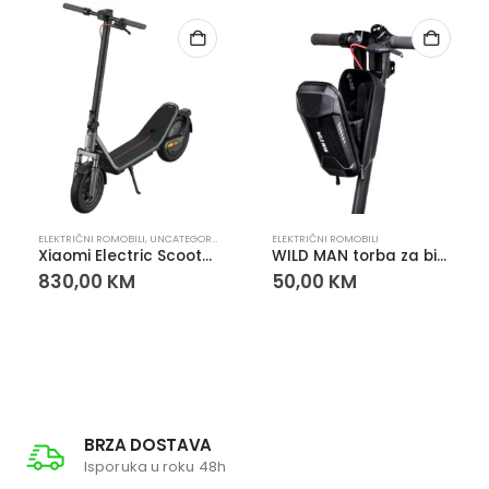
ELEKTRIČNI ROMOBILI
,
UNCATEGORIZED
ELEKTRIČNI ROMOBILI
Xiaomi Electric Scooter 6 Električni Romobil
WILD MAN torba za bicikl i romobil – vodootporna prednja torbica za sigurnu vožnju
830,00
KM
50,00
KM
BRZA DOSTAVA
Isporuka u roku 48h