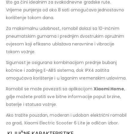
što ga čini idealnim za svakodnevne gradske rute.
Vrijeme punjenja od oko 8 sati omogućava jednostavno
korištenje tokom dana.
Za maksimalnu udobnost, romobil dolazi sa 10-inčnim
pneumatskim gumama i prednjim dvostrukim opružnim
ovjesom koji efikasno ublažava neravnine i vibracije
tokom vožnje.
Sigurnost je osigurana kombinacijom prednje bubanj
kočnice i zadnjeg E-ABS sistema, dok IPX4 zaštita
omogućava korištenje i u laganim vremenskim uslovima.
Romobil se može povezati sa aplikacijom
Xiaomi Home
,
gdje možete pratiti sve bitne informacije poput brzine,
baterije i statusa vožnje.
Ako tražite pouzdan, moderan i udoban električni romobil
za grad, Xiaomi Electric Scooter 6 Lite je odličan izbor.
KLJUČNE KARAKTERISTIKE