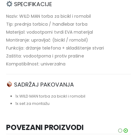
SPECIFIKACIJE
Naziv: WILD MAN torba za bicikl i romobil
Tip: prednja torbica / handlebar torba
Materijal: vodootporni tvrdi EVA materijal
Montiranje: upravljač (bicikl / romobil)
Funkcija: držanje telefona + skladištenje stvari
Zaštita: vodootporna i protiv prašine
Kompatibilnost: univerzalna
SADRŽAJ PAKOVANJA
1x WILD MAN torba za bicikl i romobil
1x set za montažu
POVEZANI PROIZVODI