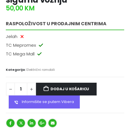
50,00
KM
RASPOLOŽIVOST U PRODAJNIM CENTRIMA
Jelah
TC Mepromex
TC Mega Mall
Kategorija:
Električni romobili
DODAJ U KOŠARICU
Informišite se putem Vibera