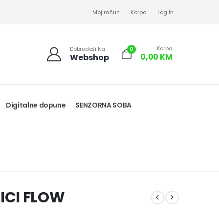
Moj račun
Korpa
Log In
Korpa
0
Dobrodoši Na
0,00
KM
Webshop
Digitalne dopune
SENZORNA SOBA
ICI FLOW