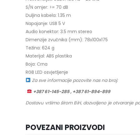
S/N omjer: >= 70 dB
Duljina kabela: 1.35 m
Napajanje: USB 5 V
Audio konektor: 3.5 mm stereo
Dimenzije zvučnika (mm): 78x100x175
Težina: 624 g
Materijal: ABS plastika
Boja: Crna
RGB LED osvjetljenje
Za sve informacije pozovite nas na broj:
+387 61-145-285 , +387 61-894-899
Dostavu vršimo širom BiH, dozvoljeno je otvaranje pa
POVEZANI PROIZVODI