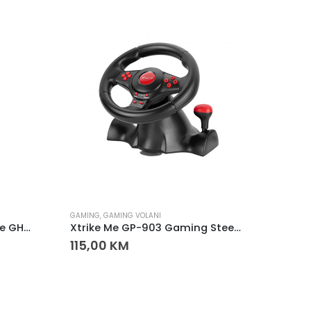
GAMING
,
GAMING VOLANI
GAMING
Gaming Slušalice Xtrike Me GH-515P
Xtrike Me GP-903 Gaming Steering Wheel (PS4/PS3/Xbox/PC/Switch)
115,00
KM
25,0