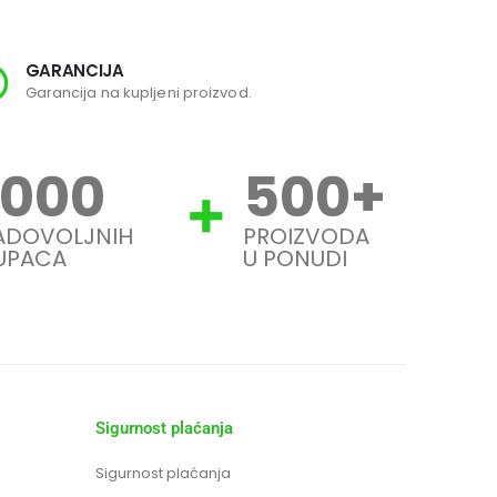
GARANCIJA
SI
Garancija na kupljeni proizvod.
Svi
1000
500
+
ADOVOLJNIH
PROIZVODA
UPACA
U PONUDI
Sigurnost plaćanja
Sigurnost plaćanja