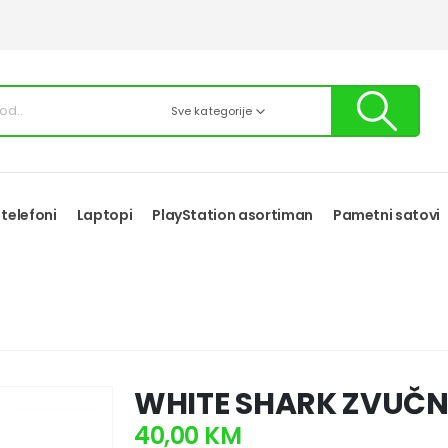
Sve kategorije
 telefoni
Laptopi
PlayStation asortiman
Pametni satovi
WHITE SHARK ZVUČN
40,00
KM