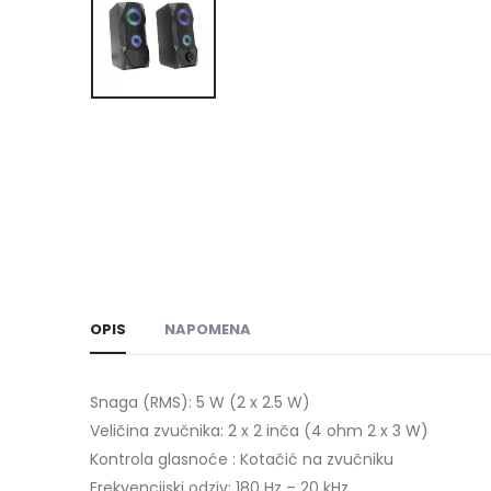
OPIS
NAPOMENA
Snaga (RMS): 5 W (2 x 2.5 W)
Veličina zvučnika: 2 x 2 inča (4 ohm 2 x 3 W)
Kontrola glasnoće : Kotačić na zvučniku
Frekvencijski odziv: 180 Hz – 20 kHz