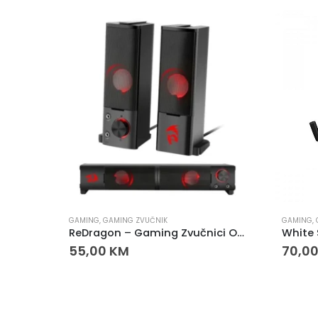
GAMING
,
GAMING ZVUČNIK
GAMING
,
REDRAGON H320 LAMIA 2 RGB GAMING HEADSET 7.1
ReDragon – Gaming Zvučnici Orpheus GS550
55,00
KM
70,0