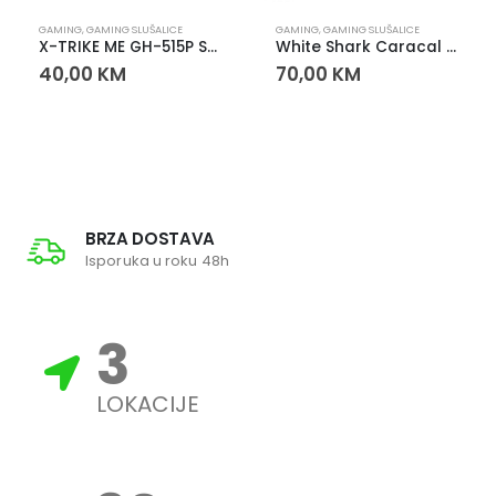
GAMING
,
GAMING SLUŠALICE
GAMING
,
GAMING SLUŠALICE
X-TRIKE ME GH-515P SLUŠALICE
White Shark Caracal Gaming Slušalice sa Mikrofonom
40,00
KM
70,00
KM
BRZA DOSTAVA
Isporuka u roku 48h
3
LOKACIJE