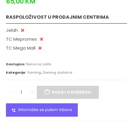
65,00
KM
RASPOLOŽIVOST U PRODAJNIM CENTRIMA
Jelah
TC Mepromex
TC Mega Mall
Dostupno:
Nema na zalihi
Kategorije:
Gaming
,
Gaming slušalice
DODAJ U KOŠARICU
Informišite se putem Vibera