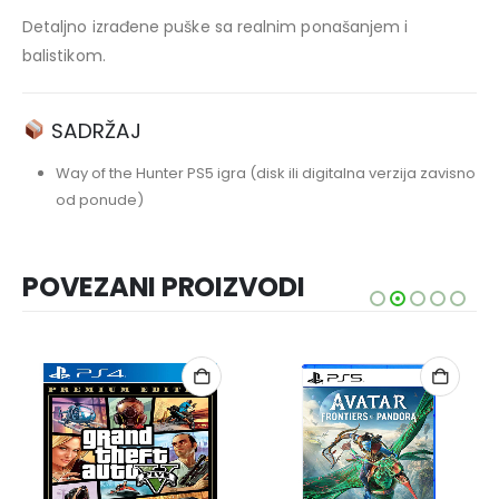
Detaljno izrađene puške sa realnim ponašanjem i
balistikom.
SADRŽAJ
Way of the Hunter PS5 igra (disk ili digitalna verzija zavisno
od ponude)
POVEZANI PROIZVODI