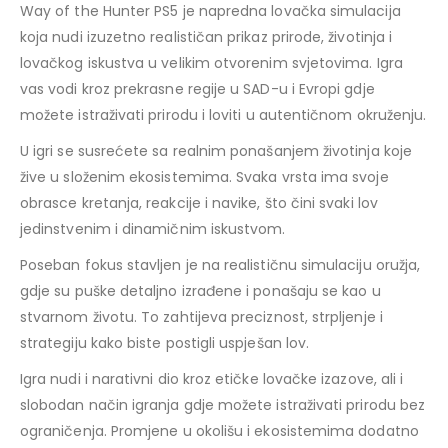
Way of the Hunter PS5 je napredna lovačka simulacija
koja nudi izuzetno realističan prikaz prirode, životinja i
lovačkog iskustva u velikim otvorenim svjetovima. Igra
vas vodi kroz prekrasne regije u SAD-u i Evropi gdje
možete istraživati prirodu i loviti u autentičnom okruženju.
U igri se susrećete sa realnim ponašanjem životinja koje
žive u složenim ekosistemima. Svaka vrsta ima svoje
obrasce kretanja, reakcije i navike, što čini svaki lov
jedinstvenim i dinamičnim iskustvom.
Poseban fokus stavljen je na realističnu simulaciju oružja,
gdje su puške detaljno izrađene i ponašaju se kao u
stvarnom životu. To zahtijeva preciznost, strpljenje i
strategiju kako biste postigli uspješan lov.
Igra nudi i narativni dio kroz etičke lovačke izazove, ali i
slobodan način igranja gdje možete istraživati prirodu bez
ograničenja. Promjene u okolišu i ekosistemima dodatno