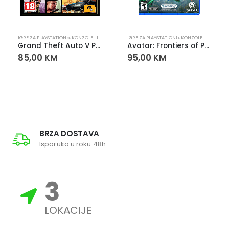
PLAYSTATION
IGRE ZA PLAYSTATION5
,
KONZOLE I IGRE
,
PLAYSTATION
IGRE ZA PLAYSTATION5
,
KONZOLE I IGRE
,
PLA
Grand Theft Auto V PS5 – Igra za PlayStation 5
Avatar: Frontiers of Pandora za PlayStation 5 (PS5)
85,00
KM
95,00
KM
BRZA DOSTAVA
Isporuka u roku 48h
3
LOKACIJE