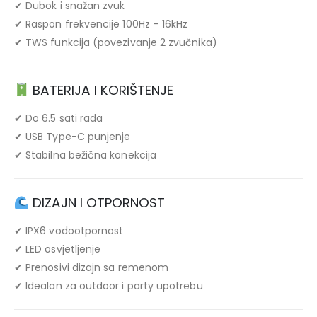
✔ Dubok i snažan zvuk
✔ Raspon frekvencije 100Hz – 16kHz
✔ TWS funkcija (povezivanje 2 zvučnika)
BATERIJA I KORIŠTENJE
✔ Do 6.5 sati rada
✔ USB Type-C punjenje
✔ Stabilna bežična konekcija
DIZAJN I OTPORNOST
✔ IPX6 vodootpornost
✔ LED osvjetljenje
✔ Prenosivi dizajn sa remenom
✔ Idealan za outdoor i party upotrebu