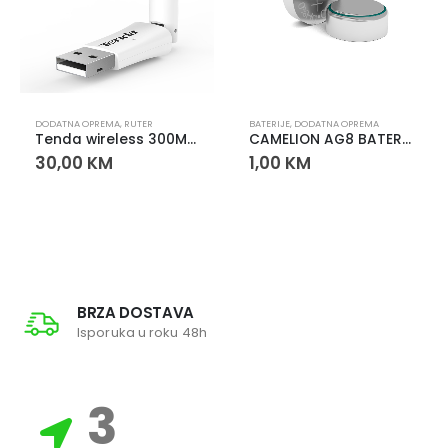
,
MEMORY SD KARTICE
DODATNA OPREMA
,
RUTER
BATERIJE
,
DODATNA OPREMA
Tenda wireless 300Mbps
CAMELION AG8 BATERIJA
30,00
KM
1,00
KM
BRZA DOSTAVA
Isporuka u roku 48h
3