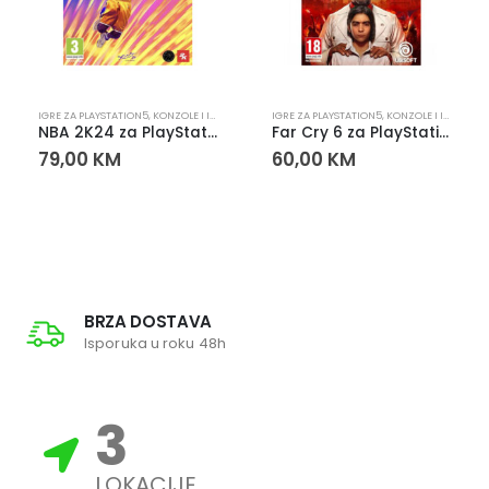
PLAYSTATION
IGRE ZA PLAYSTATION5
,
KONZOLE I IGRE
,
PLAYSTATION
IGRE ZA PLAYSTATION5
,
KONZOLE I IGRE
,
PLA
NBA 2K24 za PlayStation 5 (PS5)
Far Cry 6 za PlayStation 5 (PS5)
79,00
KM
60,00
KM
BRZA DOSTAVA
Isporuka u roku 48h
3
LOKACIJE