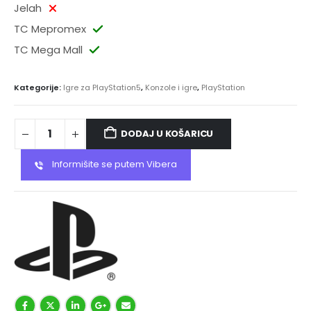
Jelah
TC Mepromex
TC Mega Mall
Kategorije:
Igre za PlayStation5
,
Konzole i igre
,
PlayStation
DODAJ U KOŠARICU
Informišite se putem Vibera