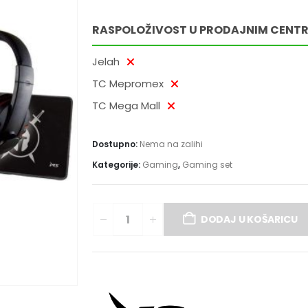
RASPOLOŽIVOST U PRODAJNIM CENT
Jelah
TC Mepromex
TC Mega Mall
Dostupno:
Nema na zalihi
Kategorije:
Gaming
,
Gaming set
DODAJ U KOŠARICU