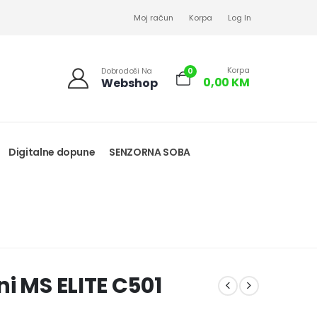
Moj račun
Korpa
Log In
Korpa
0
Dobrodoši Na
0,00
KM
Webshop
Digitalne dopune
SENZORNA SOBA
i MS ELITE C501