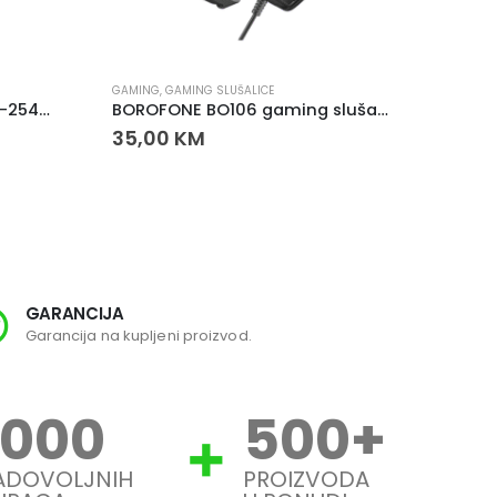
GAMING
,
GAMING SLUŠALICE
GAMING
WHITE SHARK ELEPHANT GH-2540 slušalice bijele – gaming slušalice sa odvojivim mikrofonom
BOROFONE BO106 gaming slušalice Cute Cat – RGB mačje slušalice sa mikrofonom
GAMIN
35,00
KM
255,0
GARANCIJA
SI
Garancija na kupljeni proizvod.
Svi
1000
500
+
ADOVOLJNIH
PROIZVODA