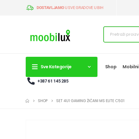
DOSTAVLJAMO
U SVE GRADOVE U BIH
Sve Kategorije
Shop
Mobilni
+387 61 145 285
SHOP
SET 4U1 GAMING ŽIČANI MS ELITE C501