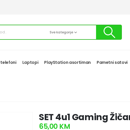
Sve kategorije
 telefoni
Laptopi
PlayStation asortiman
Pametni satovi
SET 4u1 Gaming Žičan
65,00
KM