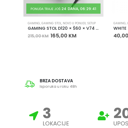
24
DANA
06
:
29
:
41
PONUDA TRAJE JOŠ:
GAMING
,
GAMING STOL
,
NOVO U PONUDI
,
SETUP
GAMING
,
N F106
GAMING STOL D120 × Š60 × V74 CM – RGB, DRŽAČ ZA ČAŠU I KUKA ZA SLUŠALICE
WHITE
165,00
KM
40,0
215,00
KM
BRZA DOSTAVA
Isporuka u roku 48h
3
2
LOKACIJE
UPOS