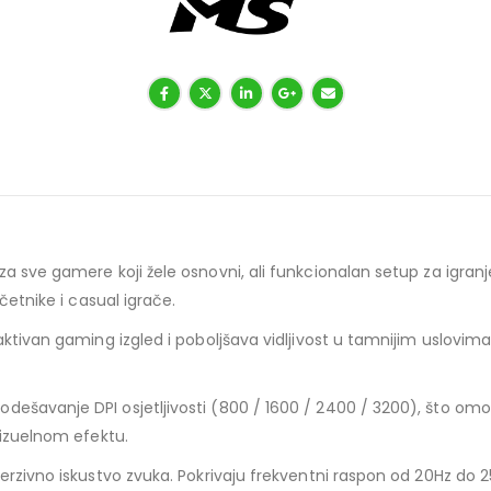
a sve gamere koji žele osnovni, ali funkcionalan setup za igranj
četnike i casual igrače.
aktivan gaming izgled i poboljšava vidljivost u tamnijim uslovim
dešavanje DPI osjetljivosti (800 / 1600 / 2400 / 3200), što omo
vizuelnom efektu.
erzivno iskustvo zvuka. Pokrivaju frekventni raspon od 20Hz do 2