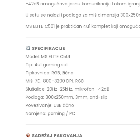
-42dB omogućava jasnu komunikaciju tokom igranja. 
U setu se nalazi i podloga za miš dimenzija 300x25
MS ELITE C501 je praktičan 4u1 komplet koji omo
SPECIFIKACIJE
Model: MS ELITE C501
Tip: 4u1 gaming set
Tipkovnica: RGB, žična
Miš: 7D, 800–3200 DPI, RGB
Slušalice: 20Hz–25kHz, mikrofon -42dB
Podloga: 300x250mm, 3mm, anti-slip
Povezivanje: USB žično
Namjena: gaming / PC
SADRŽAJ PAKOVANJA