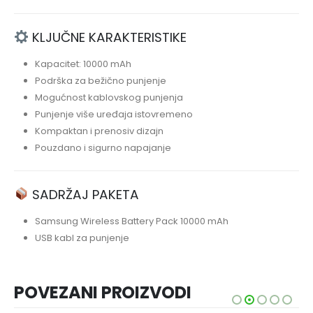
KLJUČNE KARAKTERISTIKE
Kapacitet: 10000 mAh
Podrška za bežično punjenje
Mogućnost kablovskog punjenja
Punjenje više uređaja istovremeno
Kompaktan i prenosiv dizajn
Pouzdano i sigurno napajanje
SADRŽAJ PAKETA
Samsung Wireless Battery Pack 10000 mAh
USB kabl za punjenje
POVEZANI PROIZVODI