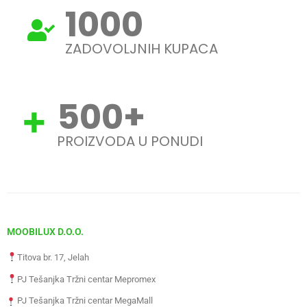
1000
ZADOVOLJNIH KUPACA
500
+
PROIZVODA U PONUDI
MOOBILUX D.O.O.
Titova br. 17, Jelah
PJ Tešanjka Tržni centar Mepromex
PJ Tešanjka Tržni centar MegaMall