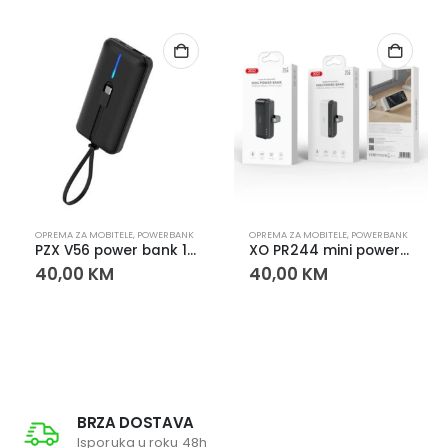
OPREMA ZA MOBITELE
,
POWERBANK
OPREMA ZA MOBITELE
,
POWERBANK
PZX V56 power bank 10000mAh 30W PD brzo punjenje – kompaktni prenosni punjač
XO PR244 mini powerbank 5000mAh PD 20W Lightning – kompaktni punjač
40,00
KM
40,00
KM
BRZA DOSTAVA
Isporuka u roku 48h