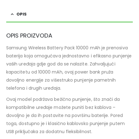
OPIS
OPIS PROIZVODA
Samsung Wireless Battery Pack 10000 mAh je prenosiva
baterija koja omogućava jednostavno i efikasno punjenje
vaših uređaja gdje god da se nalazite. Zahvaljujući
kapacitetu od 10000 mAh, ovaj power bank pruža
dovoljno energije za višestruko punjenje pametnih
telefona i drugih uređaja.
Ovaj model podržava bežično punjenje, što znači da
kompatibilne uređaje možete puniti bez kablova –
dovoljno je da ih postavite na površinu baterije. Pored
toga, dostupno je i klasično kablovsko punjenje putem
USB priključaka za dodatnu fleksibilnost.