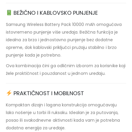
BEŽIČNO I KABLOVSKO PUNJENJE
Samsung Wireless Battery Pack 10000 mAh omogućava
istovremeno punjenje više uređaja. Bežična funkcija je
idealna za brzo i jednostavno punjenje bez dodatne
opreme, dok kablovski priključci pružaju stabilno i brzo
punjenje kada je potrebno.
Ova kombinacija čini ga odličnim izborom za korisnike koji
žele praktičnost i pouzdanost u jednom uređaju.
PRAKTIČNOST I MOBILNOST
Kompaktan dizajn i lagana konstrukcija omogućavaju
lako nošenje u torbi ili ruksaku. Idealan je za putovanja,
posao ili svakodnevne aktivnosti kada vam je potrebna
dodatna energija za uređaje.