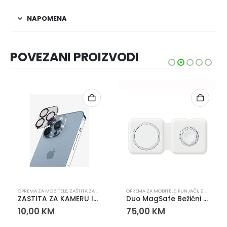
NAPOMENA
POVEZANI PROIZVODI
,
SLUŠALICE
OPREMA ZA MOBITELE
,
ZAŠTITA ZA KAMERU
OPREMA ZA MOBITELE
,
PUNJAČI
,
ZIDNI PUNJAČI
ZASTITA ZA KAMERU IPHONE 11 PRO/11PRO MAX
Duo MagSafe Bežični Punjač za iPhone, Apple Watch i AirPods
10,00
KM
75,00
KM