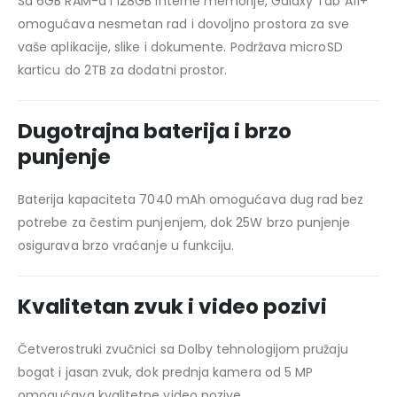
Sa 6GB RAM-a i 128GB interne memorije, Galaxy Tab A11+
omogućava nesmetan rad i dovoljno prostora za sve
vaše aplikacije, slike i dokumente. Podržava microSD
karticu do 2TB za dodatni prostor.
Dugotrajna baterija i brzo
punjenje
Baterija kapaciteta 7040 mAh omogućava dug rad bez
potrebe za čestim punjenjem, dok 25W brzo punjenje
osigurava brzo vraćanje u funkciju.
Kvalitetan zvuk i video pozivi
Četverostruki zvučnici sa Dolby tehnologijom pružaju
bogat i jasan zvuk, dok prednja kamera od 5 MP
omogućava kvalitetne video pozive.