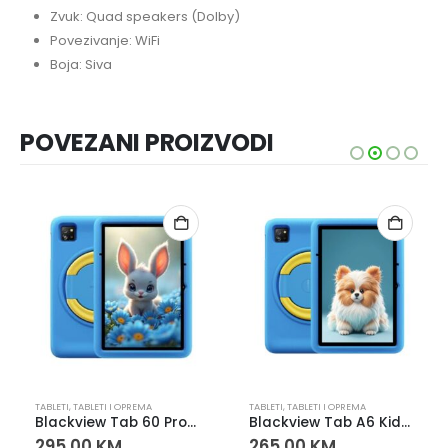
Zvuk: Quad speakers (Dolby)
Povezivanje: WiFi
Boja: Siva
POVEZANI PROIZVODI
TABLETI
,
TABLETI I OPREMA
TABLETI
,
TABLETI I OPREMA
Blackview Tab 60 Pro Kids 10″ LTE tablet – 4GB RAM 128GB Ocean Blue
Blackview Tab A6 Kids 10″ tablet – 4GB RAM 128GB WiFi Ocean Blue
295,00
KM
265,00
KM