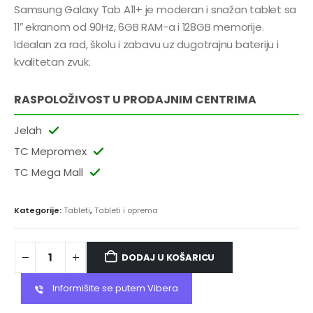
Samsung Galaxy Tab A11+ je moderan i snažan tablet sa
11″ ekranom od 90Hz, 6GB RAM-a i 128GB memorije.
Idealan za rad, školu i zabavu uz dugotrajnu bateriju i
kvalitetan zvuk.
RASPOLOŽIVOST U PRODAJNIM CENTRIMA
Jelah
TC Mepromex
TC Mega Mall
Kategorije:
Tableti
,
Tableti i oprema
DODAJ U KOŠARICU
Informišite se putem Vibera