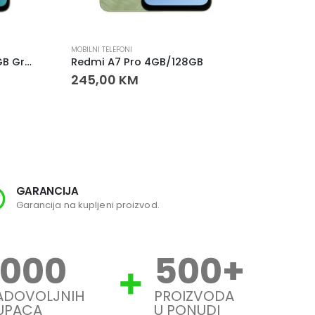
MOBILNI TELEFONI
FIKSNI TE
Xiaomi Redmi 15 8GB 256GB Grey pametni telefon
Redmi A7 Pro 4GB/128GB
245,00
KM
80,0
GARANCIJA
SI
Garancija na kupljeni proizvod.
Svi
1000
500
+
ADOVOLJNIH
PROIZVODA
UPACA
U PONUDI