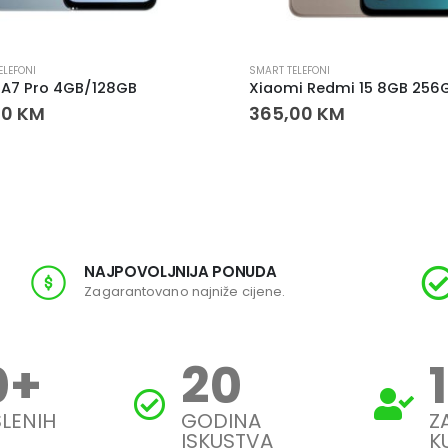
ELEFONI
SMART TELEFONI
 A7 Pro 4GB/128GB
00
KM
365,00
KM
NAJPOVOLJNIJA PONUDA
Zagarantovano najniže cijene.
0
+
20
LENIH
GODINA
Z
ISKUSTVA
K