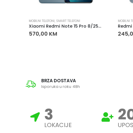
MOBILNI TELEFONI
,
SMART TELEFONI
MOBILNI T
Samsung Galaxy A17 8GB 256GB Black pametni telefon
Xiaomi Redmi Note 15 Pro 8/256 – 200MP, 6500mAh
Redmi
570,00
KM
245,
BRZA DOSTAVA
Isporuka u roku 48h
3
2
LOKACIJE
UPOS