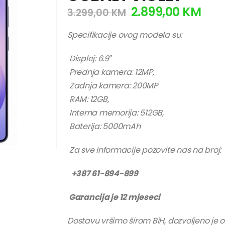
2.899,00
KM
3.299,00
KM
Specifikacije ovog modela su:
Displej: 6.9″
Prednja kamera: 12MP,
Zadnja kamera: 200MP
RAM: 12GB,
Interna memorija: 512GB,
Baterija: 5000mAh
Za sve informacije pozovite nas na broj:
+387 61-894-899
Garancija je 12 mjeseci
Dostavu vršimo širom BiH, dozvoljeno je 