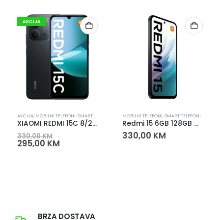
AKCIJA
AKCIJA
,
MOBILNI TELEFONI
,
SMART TELEFONI
MOBILNI TELEFONI
,
SMART TELEFONI
XIAOMI REDMI 15C 8/256 MIDNIGHT BLACK – XIAOMI REDMI 15C 8/256 PAMETNI TELEFON
Redmi 15 6GB 128GB Midnight Black
330,00
KM
330,00
KM
295,00
KM
BRZA DOSTAVA