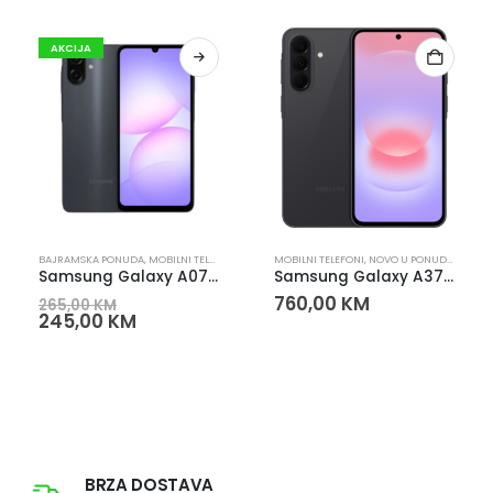
AKCIJA
BAJRAMSKA PONUDA
,
MOBILNI TELEFONI
,
SMART TELEFONI
MOBILNI TELEFONI
,
NOVO U PONUDI
,
SMART 
Samsung Galaxy A07 6/128 – 6.7″, 5000mAh
Samsung Galaxy A37 5G 8/128GB crni 6.7″ AMOLED 120Hz
760,00
KM
265,00
KM
245,00
KM
BRZA DOSTAVA