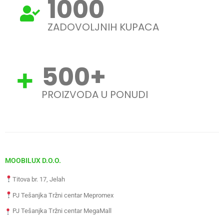
1000
ZADOVOLJNIH KUPACA
500
+
PROIZVODA U PONUDI
MOOBILUX D.O.O.
Titova br. 17, Jelah
PJ Tešanjka Tržni centar Mepromex
PJ Tešanjka Tržni centar MegaMall