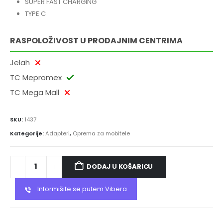
SUPER FAST CHARGING
TYPE C
RASPOLOŽIVOST U PRODAJNIM CENTRIMA
Jelah
TC Mepromex
TC Mega Mall
SKU:
1437
Kategorije:
Adapteri
,
Oprema za mobitele
DODAJ U KOŠARICU
Informišite se putem Vibera