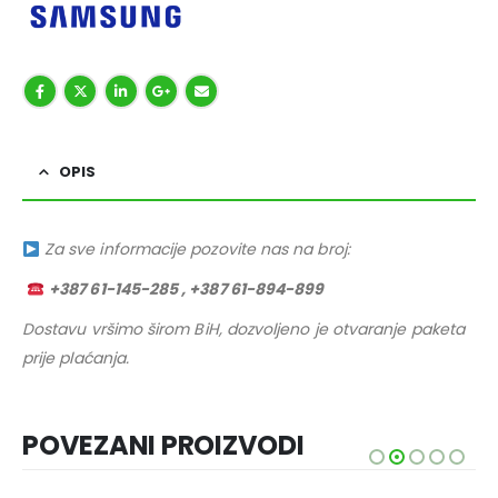
OPIS
Za sve informacije pozovite nas na broj:
+387 61-145-285 , +387 61-894-899
Dostavu vršimo širom BiH, dozvoljeno je otvaranje paketa
prije plaćanja.
POVEZANI PROIZVODI