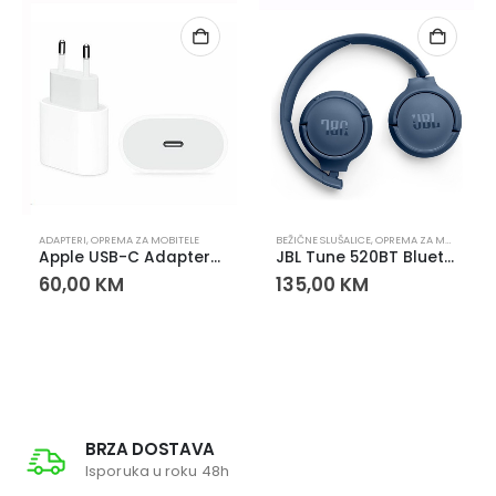
ADAPTERI
,
OPREMA ZA MOBITELE
BEŽIČNE SLUŠALICE
,
OPREMA ZA MOBITELE
,
S
Apple USB-C Adapter za Punjenje 20W
JBL Tune 520BT Bluetooth Slušalice Plave
60,00
KM
135,00
KM
BRZA DOSTAVA
Isporuka u roku 48h