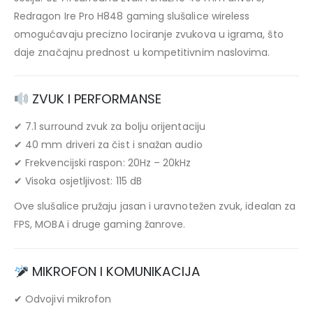
Redragon Ire Pro H848 gaming slušalice wireless
omogućavaju precizno lociranje zvukova u igrama, što
daje značajnu prednost u kompetitivnim naslovima.
ZVUK I PERFORMANSE
✔ 7.1 surround zvuk za bolju orijentaciju
✔ 40 mm driveri za čist i snažan audio
✔ Frekvencijski raspon: 20Hz – 20kHz
✔ Visoka osjetljivost: 115 dB
Ove slušalice pružaju jasan i uravnotežen zvuk, idealan za
FPS, MOBA i druge gaming žanrove.
MIKROFON I KOMUNIKACIJA
✔ Odvojivi mikrofon