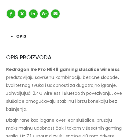
OPIS
OPIS PROIZVODA
Redragon Ire Pro H848 gaming slušalice wireless
predstavljaju savršenu kombinaciju bežične slobode,
kvalitetnog zvuka i udobnosti za dugotrajno igranje.
Zahvaljujući 2.4G wireless i Bluetooth povezivanju, ove
slušalice omogućavaju stabilnu i brzu konekciju bez
kašnjenja.
Dizajnirane kao lagane over-ear slušalice, pružaju
maksimalnu udobnost čak i tokom višesatnih gaming
sesija. Uz 7.1 surround zvuk i snažne 40 mm drivere,