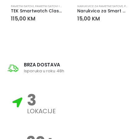
PAMETNI SATOVI
,
PAMETNI SATOVI I NARUKVICE
NARUKVICE ZA PAMETNE SATOVE
,
PAMETNI SATOVI
TEK Smartwatch Class 4 – AMOLED, Bluetooth pozivi
Narukvica za Smart Watch 22 mm Crna
115,00
KM
15,00
KM
BRZA DOSTAVA
Isporuka u roku 48h
3
LOKACIJE