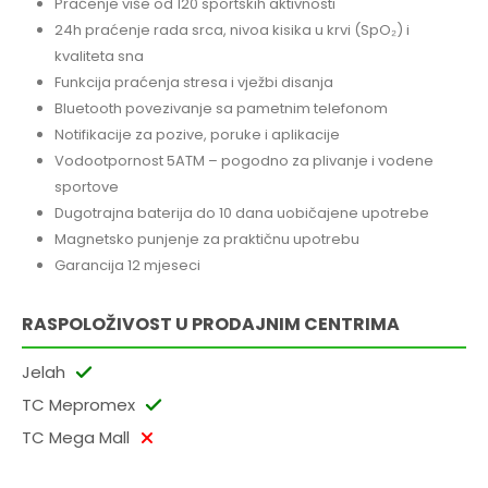
Praćenje više od 120 sportskih aktivnosti
24h praćenje rada srca, nivoa kisika u krvi (SpO₂) i
kvaliteta sna
Funkcija praćenja stresa i vježbi disanja
Bluetooth povezivanje sa pametnim telefonom
Notifikacije za pozive, poruke i aplikacije
Vodootpornost 5ATM – pogodno za plivanje i vodene
sportove
Dugotrajna baterija do 10 dana uobičajene upotrebe
Magnetsko punjenje za praktičnu upotrebu
Garancija 12 mjeseci
RASPOLOŽIVOST U PRODAJNIM CENTRIMA
Jelah
TC Mepromex
TC Mega Mall