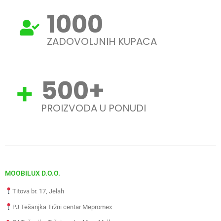
1000
ZADOVOLJNIH KUPACA
500
+
PROIZVODA U PONUDI
MOOBILUX D.O.O.
Titova br. 17, Jelah
PJ Tešanjka Tržni centar Mepromex