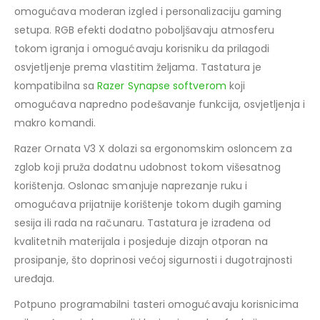
omogućava moderan izgled i personalizaciju gaming
setupa. RGB efekti dodatno poboljšavaju atmosferu
tokom igranja i omogućavaju korisniku da prilagodi
osvjetljenje prema vlastitim željama. Tastatura je
kompatibilna sa
Razer Synapse softverom
koji
omogućava napredno podešavanje funkcija, osvjetljenja i
makro komandi.
Razer Ornata V3 X dolazi sa ergonomskim osloncem za
zglob koji pruža dodatnu udobnost tokom višesatnog
korištenja. Oslonac smanjuje naprezanje ruku i
omogućava prijatnije korištenje tokom dugih gaming
sesija ili rada na računaru. Tastatura je izrađena od
kvalitetnih materijala i posjeduje dizajn otporan na
prosipanje, što doprinosi većoj sigurnosti i dugotrajnosti
uređaja.
Potpuno programabilni tasteri omogućavaju korisnicima