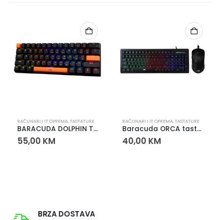
RAČUNARI I IT OPREMA
,
TASTATURE
RAČUNARI I IT OPREMA
,
TASTATURE
BARACUDA DOLPHIN TASTATURA
Baracuda ORCA tastatura i miš USB set kancelarijski komplet
55,00
KM
40,00
KM
BRZA DOSTAVA