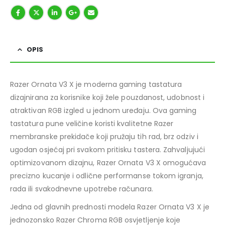
OPIS
Razer Ornata V3 X je moderna gaming tastatura
dizajnirana za korisnike koji žele pouzdanost, udobnost i
atraktivan RGB izgled u jednom uređaju. Ova gaming
tastatura pune veličine koristi kvalitetne Razer
membranske prekidače koji pružaju tih rad, brz odziv i
ugodan osjećaj pri svakom pritisku tastera. Zahvaljujući
optimizovanom dizajnu, Razer Ornata V3 X omogućava
precizno kucanje i odlične performanse tokom igranja,
rada ili svakodnevne upotrebe računara.
Jedna od glavnih prednosti modela Razer Ornata V3 X je
jednozonsko Razer Chroma RGB osvjetljenje koje