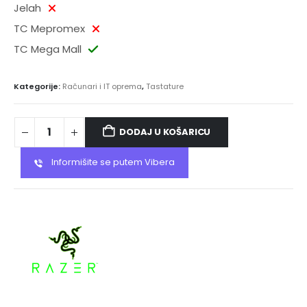
Jelah
TC Mepromex
TC Mega Mall
Kategorije:
Računari i IT oprema
,
Tastature
DODAJ U KOŠARICU
Informišite se putem Vibera