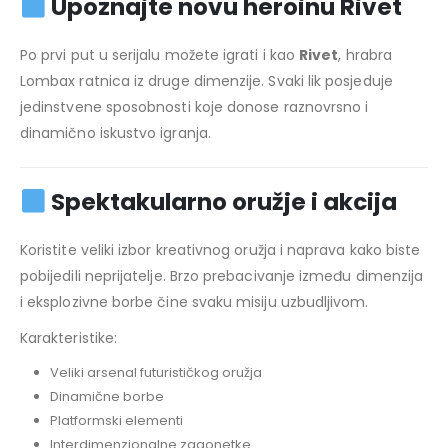
Upoznajte novu heroinu Rivet
Po prvi put u serijalu možete igrati i kao
Rivet
, hrabra
Lombax ratnica iz druge dimenzije. Svaki lik posjeduje
jedinstvene sposobnosti koje donose raznovrsno i
dinamično iskustvo igranja.
Spektakularno oružje i akcija
Koristite veliki izbor kreativnog oružja i naprava kako biste
pobijedili neprijatelje. Brzo prebacivanje između dimenzija
i eksplozivne borbe čine svaku misiju uzbudljivom.
Karakteristike:
Veliki arsenal futurističkog oružja
Dinamične borbe
Platformski elementi
Interdimenzionalne zagonetke