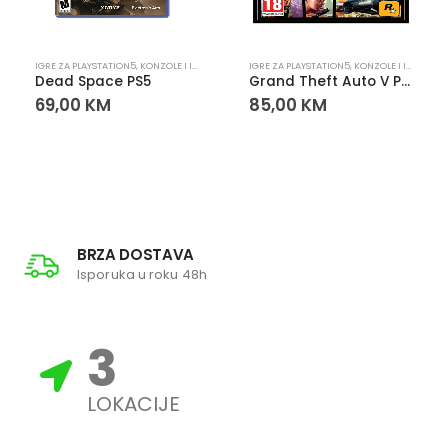
PLAYSTATION
IGRE ZA PLAYSTATION5
,
KONZOLE I IGRE
,
PLAYSTATION
IGRE ZA PLAYSTATION5
,
KONZOLE I IGRE
,
PLA
Dead Space PS5
Grand Theft Auto V PS5 – Igra za PlayStation 5
69,00
KM
85,00
KM
BRZA DOSTAVA
Isporuka u roku 48h
3
LOKACIJE