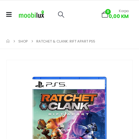
Korpa
0
0,00
KM
SHOP
RATCHET & CLANK: RIFT APART PS5