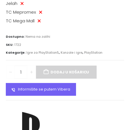
Jelah
TC Mepromex
TC Mega Mall
Dostupno:
Nema na zalihi
SKU:
1722
Kategorije:
Igre za PlayStation5
,
Konzole i igre
,
PlayStation
DODAJ U KOŠARICU
Informišite se putem Vibera