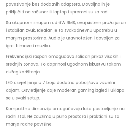
povezivanje bez dodatnih adaptera. Dovoljno ih je
priključiti na računar ili laptop i spremni su za rad.
Sa ukupnom snagom od 6W RMS, ovaj sistem pruža jasan
i stabilan zvuk. Idealan je za svakodnevnu upotrebu u
manjim prostorima. Audio je uravnotežen i dovoljan za
igre, filmove i muziku.
Frekvencijski raspon omogućava solidan prikaz visokih i
srednjih tonova. To doprinosi ugodnom iskustvu tokom
dužeg korištenja.
LED osvjetljenje u 7 boja dodatno poboljšava vizuelni
dojam. Osvjetljenje daje moderan gaming izgled i uklapa
se u svaki setup.
Kompaktne dimenzije omogućavaju lako postavljanje na
radni stol. Ne zauzimaju puno prostora i praktični su za
manje radne površine.