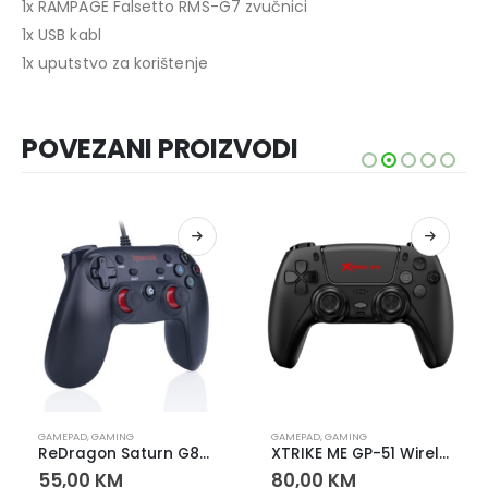
1x RAMPAGE Falsetto RMS-G7 zvučnici
1x USB kabl
1x uputstvo za korištenje
POVEZANI PROIZVODI
GAMEPAD
,
GAMING
GAMEPAD
,
GAMING
ReDragon Saturn G807 GamePad
XTRIKE ME GP-51 Wireless Gamepad – Bežični Kontroler PS4 / PC / Android
55,00
KM
80,00
KM