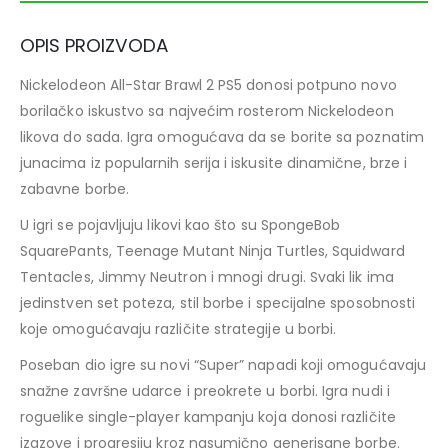
OPIS PROIZVODA
Nickelodeon All-Star Brawl 2 PS5 donosi potpuno novo
borilačko iskustvo sa najvećim rosterom Nickelodeon
likova do sada. Igra omogućava da se borite sa poznatim
junacima iz popularnih serija i iskusite dinamične, brze i
zabavne borbe.
U igri se pojavljuju likovi kao što su SpongeBob
SquarePants, Teenage Mutant Ninja Turtles, Squidward
Tentacles, Jimmy Neutron i mnogi drugi. Svaki lik ima
jedinstven set poteza, stil borbe i specijalne sposobnosti
koje omogućavaju različite strategije u borbi.
Poseban dio igre su novi “Super” napadi koji omogućavaju
snažne završne udarce i preokrete u borbi. Igra nudi i
roguelike single-player kampanju koja donosi različite
izazove i progresiju kroz nasumično generisane borbe.