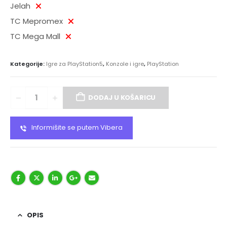
Jelah
TC Mepromex
TC Mega Mall
Kategorije:
Igre za PlayStation5
,
Konzole i igre
,
PlayStation
DODAJ U KOŠARICU
Informišite se putem Vibera
OPIS