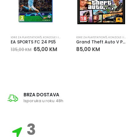
PLAYSTATION
IGRE ZA PLAYSTATION5
,
KONZOLE I IGRE
,
PLAYSTATION
IGRE ZA PLAYSTATION5
,
KONZOLE I IGRE
,
PLA
EA SPORTS FC 24 PS5
Grand Theft Auto V PS5 – Igra za PlayStation 5
65,00
KM
85,00
KM
135,00
KM
BRZA DOSTAVA
Isporuka u roku 48h
3