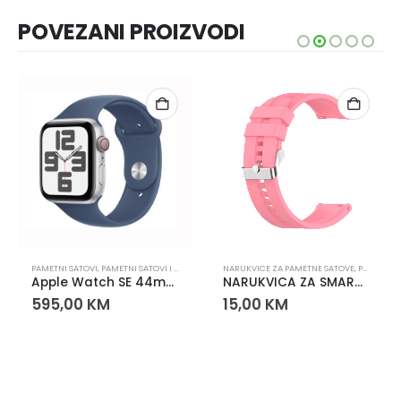
POVEZANI PROIZVODI
PAMETNI SATOVI
,
PAMETNI SATOVI I NARUKVICE
NARUKVICE ZA PAMETNE SATOVE
,
PAMETNI SATOVI
Apple Watch SE 44mm Silver Aluminium – GPS, Retina ekran
NARUKVICA ZA SMART WATCH 22mm ROZA
595,00
KM
15,00
KM