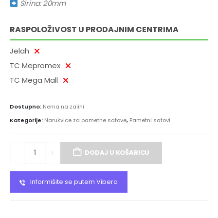
Širina: 20mm
RASPOLOŽIVOST U PRODAJNIM CENTRIMA
Jelah
TC Mepromex
TC Mega Mall
Dostupno:
Nema na zalihi
Kategorije:
Narukvice za pametne satove
,
Pametni satovi
DODAJ U KOŠARICU
Informišite se putem Vibera