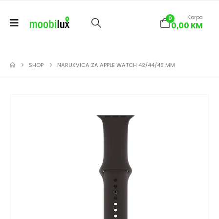
Korpa
0
0,00
KM
SHOP
NARUKVICA ZA APPLE WATCH 42/44/45 MM