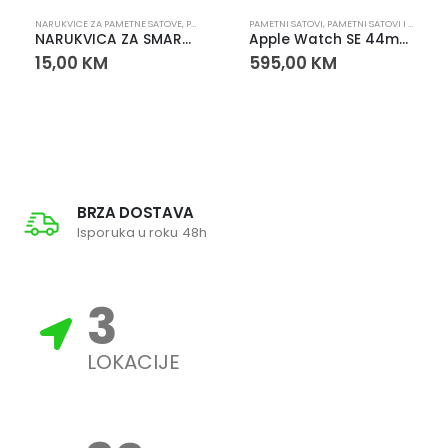
NARUKVICE ZA PAMETNE SATOVE
,
PAMETNI SATOVI
PAMETNI SATOVI
,
PAMETNI SATOVI I NARUKVICE
NARUKVICA ZA SMART WATCH 22mm CRVENA
Apple Watch SE 44mm Silver Aluminium – GPS, Retina ekran
15,00
KM
595,00
KM
BRZA DOSTAVA
Isporuka u roku 48h
3
LOKACIJE