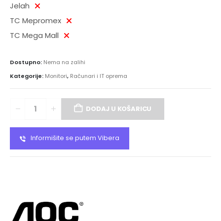
Jelah
TC Mepromex
TC Mega Mall
Dostupno:
Nema na zalihi
Kategorije:
Monitori
,
Računari i IT oprema
DODAJ U KOŠARICU
Informišite se putem Vibera