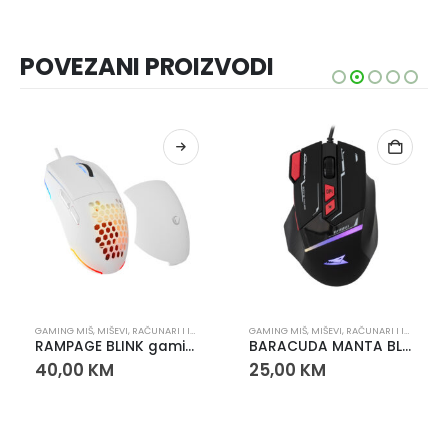
POVEZANI PROIZVODI
GAMING MIŠ
,
MIŠEVI
,
RAČUNARI I IT OPREMA
GAMING MIŠ
,
MIŠEVI
,
RAČUNARI I IT OPREMA
RAMPAGE BLINK gaming miš – 12800 DPI, INSTANT 825F senzor, 1000Hz
BARACUDA MANTA BLACK GAMING MIŠ
40,00
KM
25,00
KM