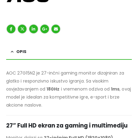
OPIS
AOC 27G15N2 je 27-inčni gaming monitor dizajniran za
glatko i responzivno iskustvo igranja. Sa visokim
osvježavanjem od
180Hz
i vremenom odziva od
1ms
, ovaj
model je idealan za kompetitivne igre, e-sport i brze
akcione naslove.
27” Full HD ekran za gaming i multimediju
Monitor dolazi sa
27-inčnim Full HD (1920×1080)