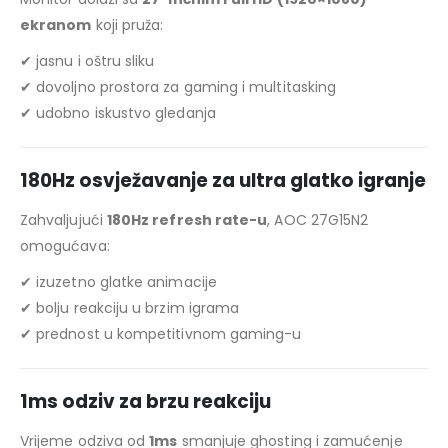
ekranom
koji pruža:
✔ jasnu i oštru sliku
✔ dovoljno prostora za gaming i multitasking
✔ udobno iskustvo gledanja
180Hz osvježavanje za ultra glatko igranje
Zahvaljujući
180Hz refresh rate-u
, AOC 27G15N2
omogućava:
✔ izuzetno glatke animacije
✔ bolju reakciju u brzim igrama
✔ prednost u kompetitivnom gaming-u
1ms odziv za brzu reakciju
Vrijeme odziva od
1ms
smanjuje ghosting i zamućenje