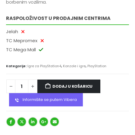
borbenim vozilima.
RASPOLOŽIVOST U PRODAJNIM CENTRIMA
Jelah
TC Mepromex
TC Mega Mall
Kategorije:
Igre za PlayStation4
,
Konzole i igre
,
PlayStation
DODAJ U KOŠARICU
Informišite se putem Vibera