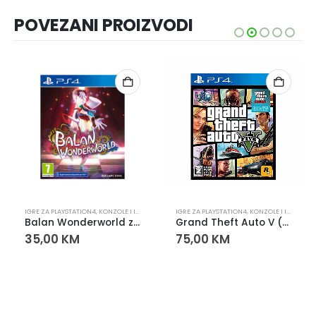
POVEZANI PROIZVODI
PLAYSTATION
IGRE ZA PLAYSTATION4
,
KONZOLE I IGRE
,
PLAYSTATION
IGRE ZA PLAYSTATION4
,
KONZOLE I IGRE
,
PLA
Balan Wonderworld za PlayStation 4 (PS4)
Grand Theft Auto V (GTA V) PS4
35,00
KM
75,00
KM