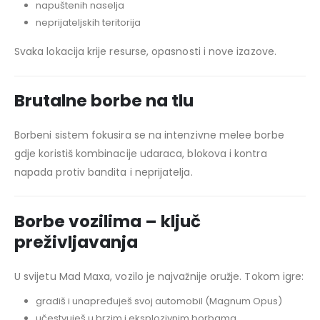
napuštenih naselja
neprijateljskih teritorija
Svaka lokacija krije resurse, opasnosti i nove izazove.
Brutalne borbe na tlu
Borbeni sistem fokusira se na intenzivne melee borbe
gdje koristiš kombinacije udaraca, blokova i kontra
napada protiv bandita i neprijatelja.
Borbe vozilima – ključ
preživljavanja
U svijetu Mad Maxa, vozilo je najvažnije oružje. Tokom igre:
gradiš i unapređuješ svoj automobil (Magnum Opus)
učestvuješ u brzim i eksplozivnim borbama