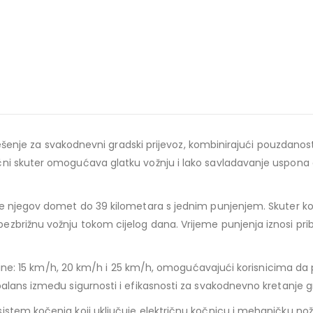
rješenje za svakodnevni gradski prijevoz, kombinirajući pouzdanos
ni skuter omogućava glatku vožnju i lako savladavanje uspona do
 njegov domet do 39 kilometara s jednim punjenjem. Skuter koristi
zbrižnu vožnju tokom cijelog dana. Vrijeme punjenja iznosi pri
brzine: 15 km/h, 20 km/h i 25 km/h, omogućavajući korisnicima da
balans između sigurnosti i efikasnosti za svakodnevno kretanje 
istem kočenja koji uključuje električnu kočnicu i mehaničku n