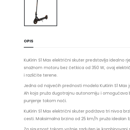
OPIS
KuKirin S1 Max električni skuter predstavlja idealno 
snažnom motoru bez četkica od 350 W, ovaj električ
i različite terene.
Jedna od najvećih prednosti modela KuKirin S1 Max je
Ah koja pruža dugotrajnu autonomiju i omogućava be
punjenje tokom noći.
KuKirin S1 Max električni skuter podržava tri nivoa 
cesti. Maksimalna brzina od 25 km/h pruža idealan 
Za sigurnost tokom vožnje zadužen je kombinovani s