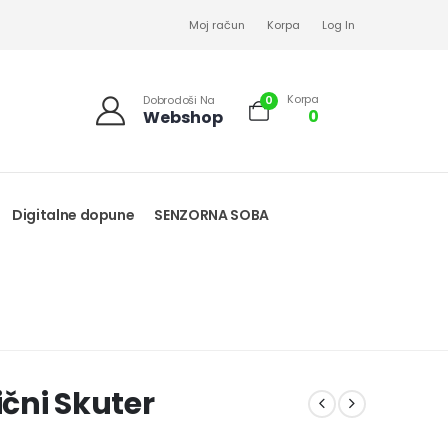
Moj račun
Korpa
Log In
Korpa
0
Dobrodoši Na
0
Webshop
Digitalne dopune
SENZORNA SOBA
ični Skuter