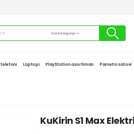
Sve kategorije
 telefoni
Laptopi
PlayStation asortiman
Pametni satovi
KuKirin S1 Max Elektr