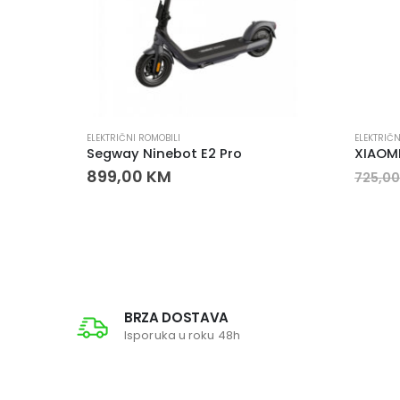
ELEKTRIČNI ROMOBILI
ELEKTRIČN
Xiaomi Electric Scooter 6 Električni Romobil
Segway Ninebot E2 Pro
XIAOMI
899,00
KM
725,0
BRZA DOSTAVA
Isporuka u roku 48h