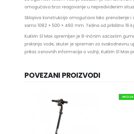
omogućava brzo reagovanje u nepredviđenim situacija
Sklopiva konstrukcija omogućava lako prenošenje i 
samo 1082 × 500 × 460 mm. Težina od približno 16 
KuKirin S1 Max opremljen je 8-inčnim saćastim gumam
prskanja vode, skuter je spreman za svakodnevnu 
prikaz osnovnih informacija o vožnji, KuKirin S1 Max p
POVEZANI PROIZVODI
AKCIJA