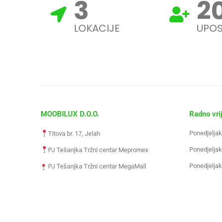
3
2
LOKACIJE
UPOS
MOOBILUX D.O.O.
Radno vri
Ponedjeljak
Titova br. 17, Jelah
Ponedjeljak
PJ Tešanjka Tržni centar Mepromex
Ponedjeljak
PJ Tešanjka Tržni centar MegaMall