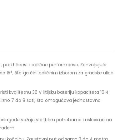
t, praktičnost i odlične performanse. Zahvaljujući
 15°, što ga čini odličnim izborom za gradske ulice
 kvalitetnu 36 V litijsku bateriju kapaciteta 10,4
bližno 7 do 8 sati, što omogućava jednostavno
 prilagode vožnju vlastitim potrebama i uslovima na
gradom.
ožnu kočnicu. Zaustavni put od samo 2 do 4 metra