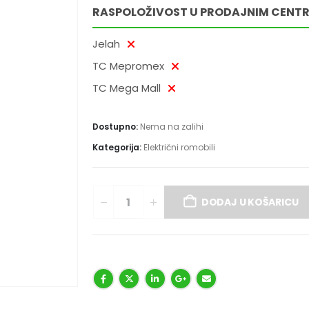
RASPOLOŽIVOST U PRODAJNIM CENT
Jelah
TC Mepromex
TC Mega Mall
Dostupno:
Nema na zalihi
Kategorija:
Električni romobili
DODAJ U KOŠARICU