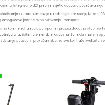
ma. Integrisano LED prednje svjetlo dodatno povećava sigurnost 
skladištenje skutera. Dimenzije u rasklopljenom stanju iznose 1
kg omogućava jednostavno rukovanje i transport.
a koje ne zahtijevaju pumpanje i pružaju dodatnu otpornost na p
upotrebu u različitim vremenskim uslovima. Sa maksimalnim op
redstavlja pouzdan i praktičan izbor za sve koji traže kvalitetan e