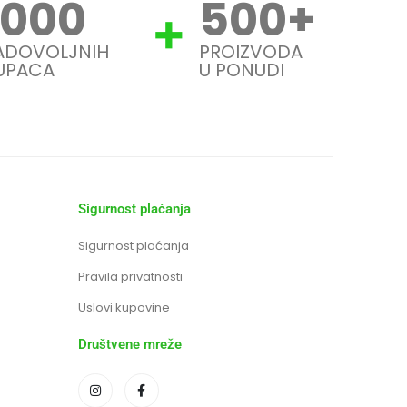
1000
500
+
ADOVOLJNIH
PROIZVODA
UPACA
U PONUDI
Sigurnost plaćanja
Sigurnost plaćanja
Pravila privatnosti
Uslovi kupovine
Društvene mreže