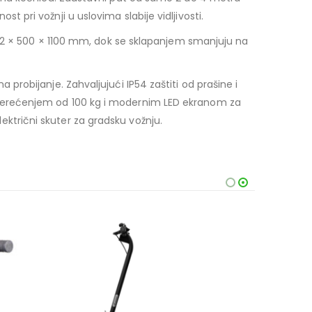
pri vožnji u uslovima slabije vidljivosti.
082 × 500 × 1100 mm, dok se sklapanjem smanjuju na
robijanje. Zahvaljujući IP54 zaštiti od prašine i
terećenjem od 100 kg i modernim LED ekranom za
lektrični skuter za gradsku vožnju.