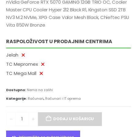
nVidia GeForce RTX 5070 GAMING 12GB TRIO OC, Cooler
Master CPU Cooler Hyper 212 Black R1, Kingston SSD 2TB
NV3 M.2 NVMe, XPG Case Valor Mesh Black, Chieftec PSU
Vita 850W Bronze
RASPOLOŽIVOST U PRODAJNIM CENTRIMA
Jelah
TC Mepromex
TC Mega Mall
Dostupno:
Nema na zalihi
Kategorije:
Računari
,
Računari i IT oprema
DODAJ U KOŠARICU