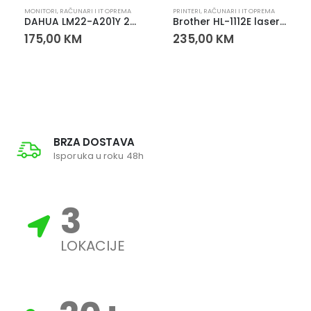
MONITORI
,
RAČUNARI I IT OPREMA
PRINTERI
,
RAČUNARI I IT OPREMA
DAHUA LM22-A201Y 22″ Full HD Monitor
Brother HL-1112E laserski printer crno-bijeli A4 USB 20 ppm
175,00
KM
235,00
KM
BRZA DOSTAVA
Isporuka u roku 48h
3
LOKACIJE