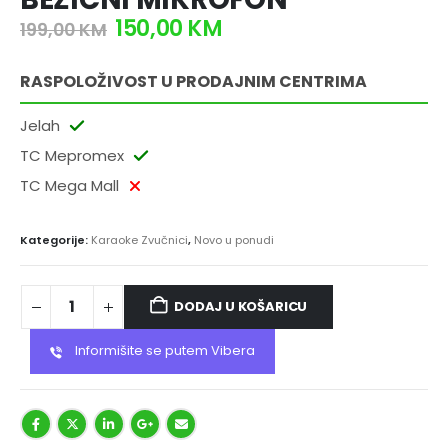
150,00
KM
199,00
KM
RASPOLOŽIVOST U PRODAJNIM CENTRIMA
Jelah
TC Mepromex
TC Mega Mall
Kategorije:
Karaoke Zvučnici
,
Novo u ponudi
DODAJ U KOŠARICU
Informišite se putem Vibera