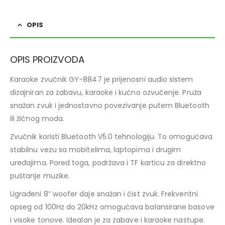
OPIS
OPIS PROIZVODA
Karaoke zvučnik GY-8847 je prijenosni audio sistem
dizajniran za zabavu, karaoke i kućno ozvučenje. Pruža
snažan zvuk i jednostavno povezivanje putem Bluetooth
ili žičnog moda.
Zvučnik koristi Bluetooth V5.0 tehnologiju. To omogućava
stabilnu vezu sa mobitelima, laptopima i drugim
uređajima. Pored toga, podržava i TF karticu za direktno
puštanje muzike.
Ugrađeni 8” woofer daje snažan i čist zvuk. Frekventni
opseg od 100Hz do 20kHz omogućava balansirane basove
i visoke tonove. Idealan je za zabave i karaoke nastupe.