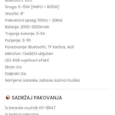
Bluetooth: V5.0
Snaga: 5–10W (PMPO > 800W)
Woofer: 8”
Frekventni opseg: 100Hz – 20kHz
Baterija: 2000–3000mAh
Trajanje baterije: 3–5h
Punjenje: 3–5h
Povezivanje: Bluetooth, TF kartica, AUX
Mikrofon: 1 bežični uključen
LED: RGB svjetlosni efekti
Ekran: Da
Daljinski: Da
Namjena: karaoke, zabave, kućna muzika
SADRŽAJ PAKOVANJA
1x karaoke zvučnik GY-8847
1x bežični mikrofon