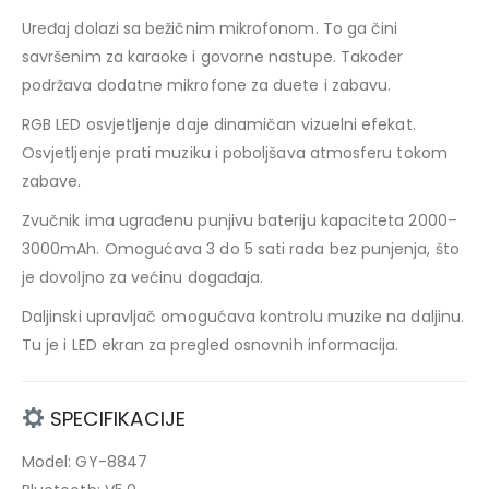
Uređaj dolazi sa bežičnim mikrofonom. To ga čini
savršenim za karaoke i govorne nastupe. Također
podržava dodatne mikrofone za duete i zabavu.
RGB LED osvjetljenje daje dinamičan vizuelni efekat.
Osvjetljenje prati muziku i poboljšava atmosferu tokom
zabave.
Zvučnik ima ugrađenu punjivu bateriju kapaciteta 2000–
3000mAh. Omogućava 3 do 5 sati rada bez punjenja, što
je dovoljno za većinu događaja.
Daljinski upravljač omogućava kontrolu muzike na daljinu.
Tu je i LED ekran za pregled osnovnih informacija.
SPECIFIKACIJE
Model: GY-8847