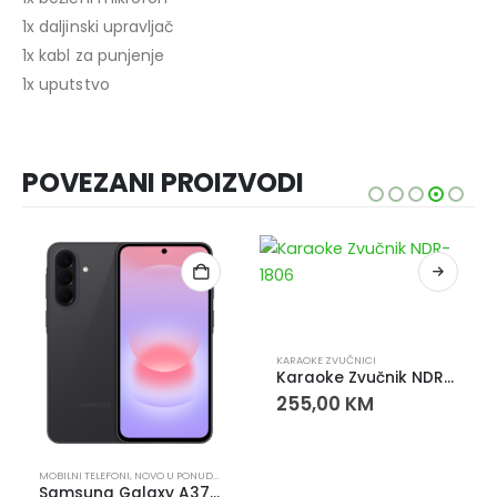
1x daljinski upravljač
1x kabl za punjenje
1x uputstvo
POVEZANI PROIZVODI
KARAOKE ZVUČNICI
Karaoke Zvučnik NDR-1806 Bluetooth 40W
255,00
KM
,
SETUP
MOBILNI TELEFONI
,
NOVO U PONUDI
,
SMART TELEFONI
Samsung Galaxy A37 5G 8/128GB crni 6.7″ AMOLED 120Hz