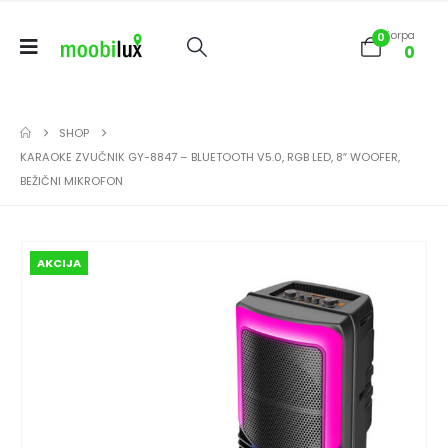
Korpa
0
0
SHOP
KARAOKE ZVUČNIK GY-8847 – BLUETOOTH V5.0, RGB LED, 8″ WOOFER,
BEŽIČNI MIKROFON
AKCIJA