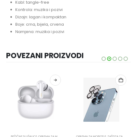
Kabl: tangle-free
Kontrola: muzika i pozivi
Dizajn: lagan i kompaktan
Boje: crna, bijela, crvena
Namjena: muzika i pozivi
POVEZANI PROIZVODI
,
SLUŠALICE
BEŽIČNE SLUŠALICE
,
OPREMA ZA MOBITELE
,
SLUŠALICE
OPREMA ZA MOBITELE
,
ZAŠTITA ZA KAMERU