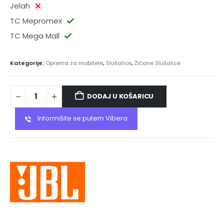
Jelah
TC Mepromex
TC Mega Mall
Kategorije:
Oprema za mobitele
,
Slušalice
,
Žičane Slušalice
DODAJ U KOŠARICU
Informišite se putem Vibera