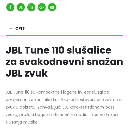
OPIS
JBL Tune 110 slušalice
za svakodnevni snažan
JBL zvuk
JBL Tune 110 su kompaktne i lagane in-ear slušalice
dizajnirane za korisnike koji žele jednostavan, ali kvalitetan
zvuk u pokretu. Zahvaljujući JBL karakterističnom bass
zvuku, pružaju bogato i dinamično audio iskustvo tokom
slušanja muzike.