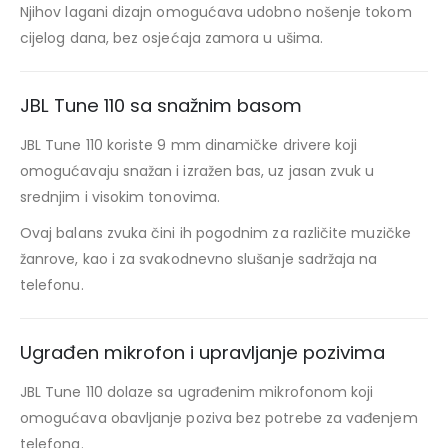
Njihov lagani dizajn omogućava udobno nošenje tokom
cijelog dana, bez osjećaja zamora u ušima.
JBL Tune 110 sa snažnim basom
JBL Tune 110 koriste 9 mm dinamičke drivere koji
omogućavaju snažan i izražen bas, uz jasan zvuk u
srednjim i visokim tonovima.
Ovaj balans zvuka čini ih pogodnim za različite muzičke
žanrove, kao i za svakodnevno slušanje sadržaja na
telefonu.
Ugrađen mikrofon i upravljanje pozivima
JBL Tune 110 dolaze sa ugrađenim mikrofonom koji
omogućava obavljanje poziva bez potrebe za vađenjem
telefona.