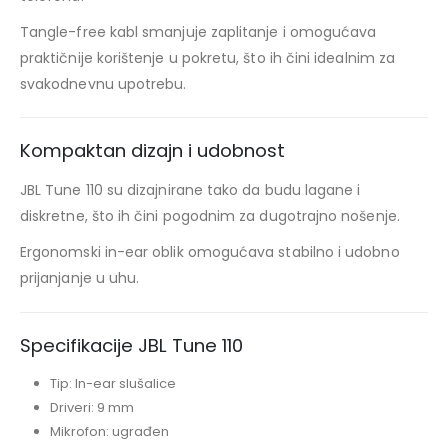
Tangle-free kabl smanjuje zaplitanje i omogućava
praktičnije korištenje u pokretu, što ih čini idealnim za
svakodnevnu upotrebu.
Kompaktan dizajn i udobnost
JBL Tune 110 su dizajnirane tako da budu lagane i
diskretne, što ih čini pogodnim za dugotrajno nošenje.
Ergonomski in-ear oblik omogućava stabilno i udobno
prijanjanje u uhu.
Specifikacije JBL Tune 110
Tip: In-ear slušalice
Driveri: 9 mm
Mikrofon: ugrađen