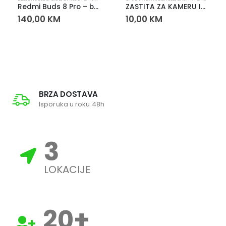
Redmi Buds 8 Pro – bežične Bluetooth slušalice
ZASTITA ZA KAMERU IPHONE 11 PRO/11PRO MAX
140,00
KM
10,00
KM
BRZA DOSTAVA
Isporuka u roku 48h
3
LOKACIJE
20
+