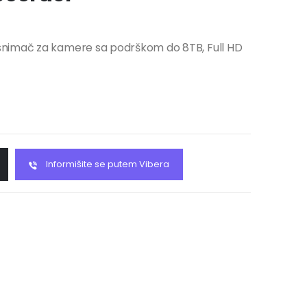
snimač za kamere sa podrškom do 8TB, Full HD
Informišite se putem Vibera