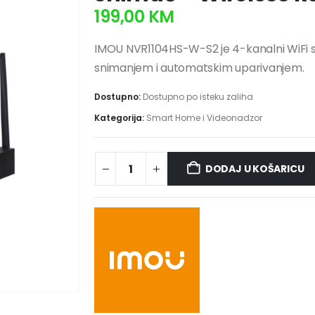
199,00
KM
IMOU NVR1104HS-W-S2 je 4-kanalni WiFi 
snimanjem i automatskim uparivanjem.
Dostupno:
Dostupno po isteku zaliha
Kategorija:
Smart Home i Videonadzor
DODAJ U KOŠARICU