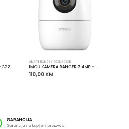
SMART HOME I VIDEONADZOR
SMART H
IMOU KAMERA CUE 2-A IPC-C22EP-A – 2MP FULL HD WI-FI NADZORNA KAMERA
IMOU KAMERA RANGER 2 4MP – PAMETNA WI-FI KAMERA SA POKRIVANJEM 360°
110,00
KM
86,0
GARANCIJA
SI
Garancija na kupljeni proizvod.
Svi