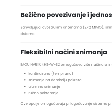
Bežično povezivanje i jedno
Zahvaljujući dvostrukim antenama (2×2 MIMO), snim
sistema.
Fleksibilni načini snimanja
IMOU NVR1104HS-W-S2 omogućava više načina snim
kontinuirano (tempirano)
snimanje na detekciju pokreta
alarmno snimanje
ručno pokretanje
Ove opcije omogućavaju prilagođavanje sistema 