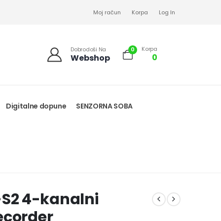
Moj račun
Korpa
Log In
Korpa
0
Dobrodoši Na
0
Webshop
Digitalne dopune
SENZORNA SOBA
S2 4-kanalni
ecorder