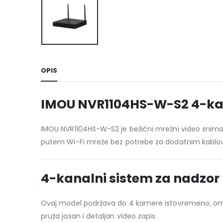
OPIS
IMOU NVR1104HS-W-S2 4-kana
IMOU NVR1104HS-W-S2 je bežični mrežni video snima
putem Wi-Fi mreže bez potrebe za dodatnim kablovi
4-kanalni sistem za nadzor
Ovaj model podržava do 4 kamere istovremeno, omog
pruža jasan i detaljan video zapis.