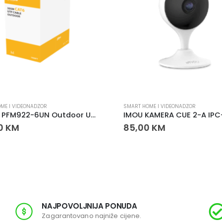
ME I VIDEONADZOR
SMART HOME I VIDEONADZOR
Dahua PFM922-6UN Outdoor UTP CAT6 Mrežni Kabel 305 m Crni
00
KM
85,00
KM
NAJPOVOLJNIJA PONUDA
Zagarantovano najniže cijene.