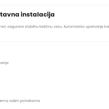
stavna instalacija
ač osigurava stabilnu bežičnu vezu. Automatsko uparivanje kame
anja:
prema vašim potrebama.