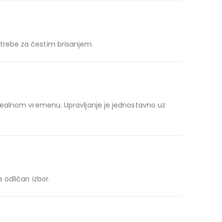
trebe za čestim brisanjem.
realnom vremenu. Upravljanje je jednostavno uz
 odličan izbor.