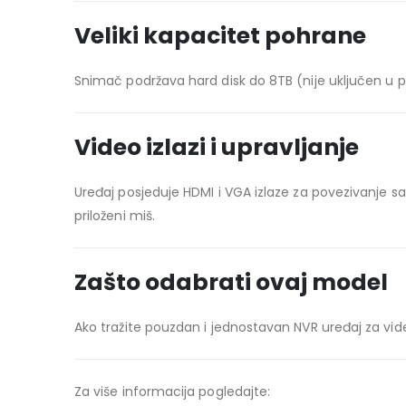
Veliki kapacitet pohrane
Snimač podržava hard disk do 8TB (nije uključen u
Video izlazi i upravljanje
Uređaj posjeduje HDMI i VGA izlaze za povezivanje 
priloženi miš.
Zašto odabrati ovaj model
Ako tražite pouzdan i jednostavan NVR uređaj za vid
Za više informacija pogledajte: