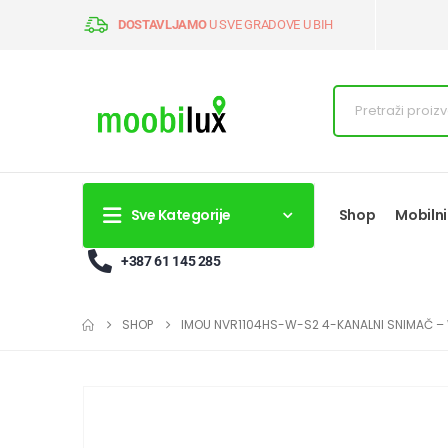
DOSTAVLJAMO
U SVE GRADOVE U BIH
Sve Kategorije
Shop
Mobilni
+387 61 145 285
SHOP
IMOU NVR1104HS-W-S2 4-KANALNI SNIMAČ –