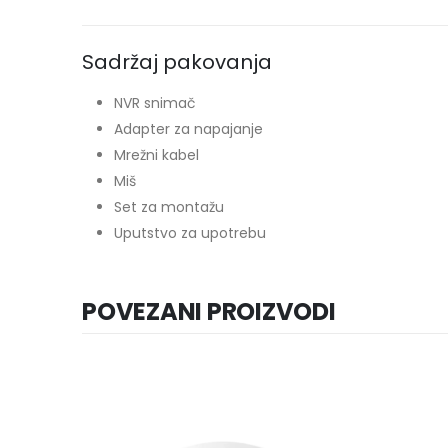
Sadržaj pakovanja
NVR snimač
Adapter za napajanje
Mrežni kabel
Miš
Set za montažu
Uputstvo za upotrebu
POVEZANI PROIZVODI