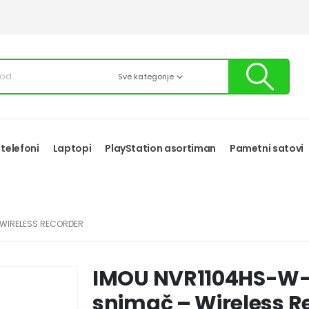
Sve kategorije
 telefoni
Laptopi
PlayStation asortiman
Pametni satovi
 WIRELESS RECORDER
IMOU NVR1104HS-W-
snimač – Wireless R