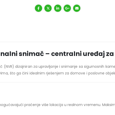
lni snimač – centralni uređaj za
č (NVR) dizajniran za upravljanje i snimanje sa sigurnosnih 
ma, što ga čini idealnim rješenjem za domove i poslovne objek
ućavajući praćenje više lokacija u realnom vremenu. Maksimalna