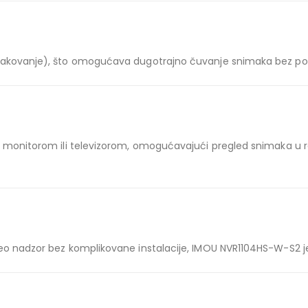
 pakovanje), što omogućava dugotrajno čuvanje snimaka bez po
sa monitorom ili televizorom, omogućavajući pregled snimaka u 
eo nadzor bez komplikovane instalacije, IMOU NVR1104HS-W-S2 je