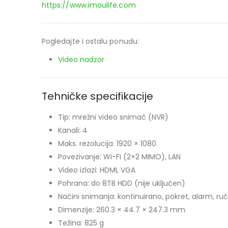
https://www.imoulife.com
Pogledajte i ostalu ponudu:
Video nadzor
Tehničke specifikacije
Tip: mrežni video snimač (NVR)
Kanali: 4
Maks. rezolucija: 1920 × 1080
Povezivanje: Wi-Fi (2×2 MIMO), LAN
Video izlazi: HDMI, VGA
Pohrana: do 8TB HDD (nije uključen)
Načini snimanja: kontinuirano, pokret, alarm, ru
Dimenzije: 260.3 × 44.7 × 247.3 mm
Težina: 825 g