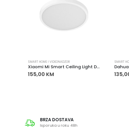
SMART HOME I VIDEONADZOR
SMART HO
IMOU Bullet 3 3MP kamera – WiFi sigurnosna kamera
Xiaomi Mi Smart Ceiling Light D40 45W – pametna plafonjera
155,00
KM
135,
BRZA DOSTAVA
Isporuka u roku 48h